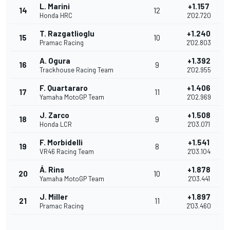
L. Marini
+1.157
14
12
Honda HRC
2'02.720
T. Razgatlioglu
+1.240
15
10
Pramac Racing
2'02.803
A. Ogura
+1.392
16
9
Trackhouse Racing Team
2'02.955
F. Quartararo
+1.406
17
11
Yamaha MotoGP Team
2'02.969
J. Zarco
+1.508
18
9
Honda LCR
2'03.071
F. Morbidelli
+1.541
19
8
VR46 Racing Team
2'03.104
Á. Rins
+1.878
20
10
Yamaha MotoGP Team
2'03.441
J. Miller
+1.897
21
11
Pramac Racing
2'03.460