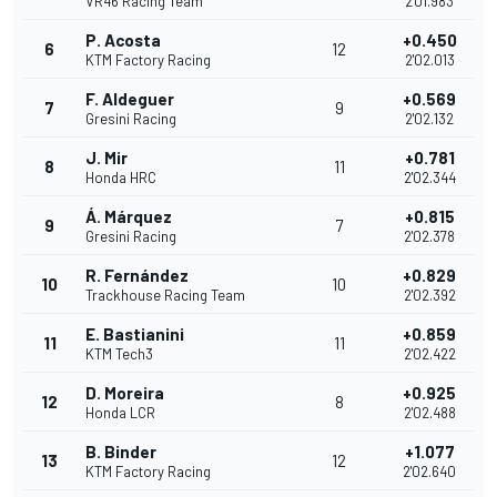
VR46 Racing Team
2'01.983
P. Acosta
+0.450
6
12
KTM Factory Racing
2'02.013
F. Aldeguer
+0.569
7
9
Gresini Racing
2'02.132
J. Mir
+0.781
8
11
Honda HRC
2'02.344
Á. Márquez
+0.815
9
7
Gresini Racing
2'02.378
R. Fernández
+0.829
10
10
Trackhouse Racing Team
2'02.392
E. Bastianini
+0.859
11
11
KTM Tech3
2'02.422
D. Moreira
+0.925
12
8
Honda LCR
2'02.488
B. Binder
+1.077
13
12
KTM Factory Racing
2'02.640