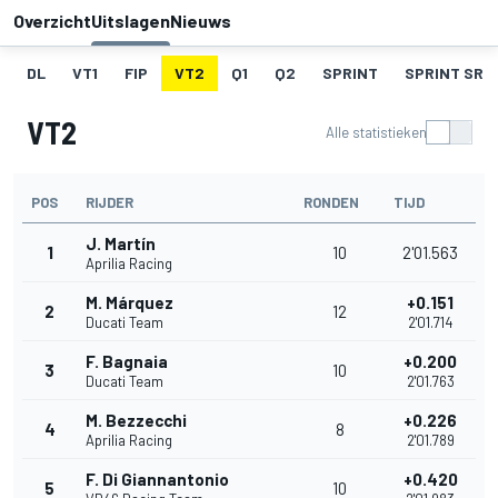
Overzicht
Uitslagen
Nieuws
DL
VT1
FIP
VT2
Q1
Q2
SPRINT
SPRINT SR
VT2
Alle statistieken
POS
RIJDER
RONDEN
TIJD
J. Martín
1
10
2'01.563
Aprilia Racing
M. Márquez
+0.151
2
12
Ducati Team
2'01.714
F. Bagnaia
+0.200
3
10
Ducati Team
2'01.763
M. Bezzecchi
+0.226
4
8
Aprilia Racing
2'01.789
F. Di Giannantonio
+0.420
5
10