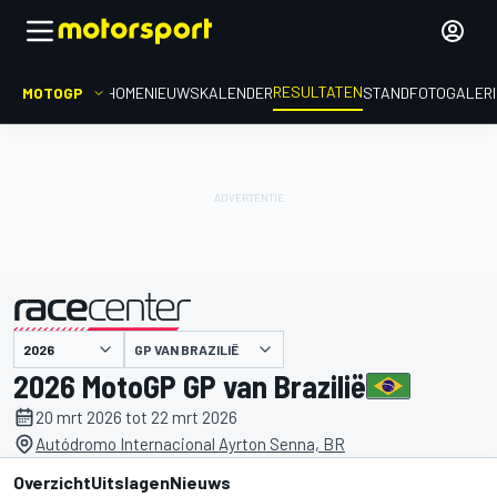
RESULTATEN
MOTOGP
HOME
NIEUWS
KALENDER
STAND
FOTOGALER
GP VAN BRAZILIË
gepresenteerd door
2026 MotoGP GP van Brazilië
20 mrt 2026 tot 22 mrt 2026
Autódromo Internacional Ayrton Senna, BR
Overzicht
Uitslagen
Nieuws