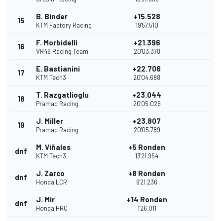
B. Binder
+15.528
15
KTM Factory Racing
19'57.510
F. Morbidelli
+21.396
16
VR46 Racing Team
20'03.378
E. Bastianini
+22.706
17
KTM Tech3
20'04.688
T. Razgatlioglu
+23.044
18
Pramac Racing
20'05.026
J. Miller
+23.807
19
Pramac Racing
20'05.789
M. Viñales
+5 Ronden
dnf
KTM Tech3
13'21.954
J. Zarco
+8 Ronden
dnf
Honda LCR
9'21.236
J. Mir
+14 Ronden
dnf
Honda HRC
1'26.011