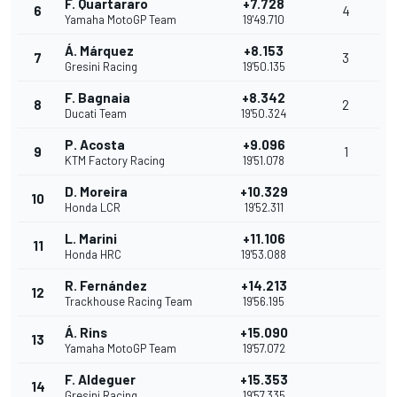
F. Quartararo
+7.728
6
4
Yamaha MotoGP Team
19'49.710
Á. Márquez
+8.153
7
3
Gresini Racing
19'50.135
F. Bagnaia
+8.342
8
2
Ducati Team
19'50.324
P. Acosta
+9.096
9
1
KTM Factory Racing
19'51.078
D. Moreira
+10.329
10
Honda LCR
19'52.311
L. Marini
+11.106
11
Honda HRC
19'53.088
R. Fernández
+14.213
12
Trackhouse Racing Team
19'56.195
Á. Rins
+15.090
13
Yamaha MotoGP Team
19'57.072
F. Aldeguer
+15.353
14
Gresini Racing
19'57.335