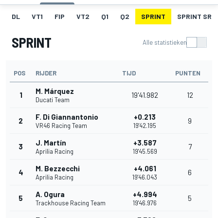
DL
VT1
FIP
VT2
Q1
Q2
SPRINT
SPRINT SR
SPRINT
Alle statistieken
POS
RIJDER
TIJD
PUNTEN
M. Márquez
1
19'41.982
12
Ducati Team
F. Di Giannantonio
+0.213
2
9
VR46 Racing Team
19'42.195
J. Martín
+3.587
3
7
Aprilia Racing
19'45.569
M. Bezzecchi
+4.061
4
6
Aprilia Racing
19'46.043
A. Ogura
+4.994
5
5
Trackhouse Racing Team
19'46.976