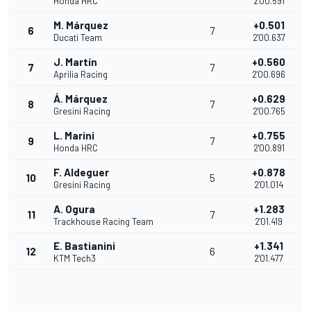
Honda HRC
2'00.591
M. Márquez
+0.501
6
7
Ducati Team
2'00.637
J. Martín
+0.560
7
7
Aprilia Racing
2'00.696
Á. Márquez
+0.629
8
7
Gresini Racing
2'00.765
L. Marini
+0.755
9
7
Honda HRC
2'00.891
F. Aldeguer
+0.878
10
5
Gresini Racing
2'01.014
A. Ogura
+1.283
11
7
Trackhouse Racing Team
2'01.419
E. Bastianini
+1.341
12
6
KTM Tech3
2'01.477