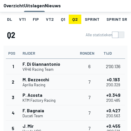
Overzicht
Uitslagen
Nieuws
DL
VT1
FIP
VT2
Q1
Q2
SPRINT
SPRINT SR
Q2
Alle statistieken
POS
RIJDER
RONDEN
TIJD
F. Di Giannantonio
1
6
2'00.136
VR46 Racing Team
M. Bezzecchi
+0.193
2
7
Aprilia Racing
2'00.329
P. Acosta
+0.349
3
7
KTM Factory Racing
2'00.485
F. Bagnaia
+0.427
4
7
Ducati Team
2'00.563
J. Mir
+0.455
5
7