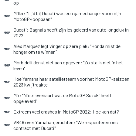
op
Miller: "Tijd bij Ducati was een gamechanger voor mijn
MGP
MotoGP-loopbaan"
Ducati: Bagnaia heeft zijn les geleerd van auto-ongeluk in
MGP
2022
Alex Marquez legt vinger op zere plek: “Honda mist de
MGP
honger om te winnen”
Morbidelli denkt niet aan opgeven: "Zo sta ik niet in het
MGP
leven"
Hoe Yamaha haar satellietteam voor het MotoGP-seizoen
MGP
2023 kwijtraakte
Mir: "Niets evenaart wat de MotoGP Suzuki heeft
MGP
opgeleverd"
Extreem veel crashes in MotoGP 2022: Hoe kan dat?
MGP
VR46 over Yamaha-geruchten: "We respecteren ons
MGP
contract met Ducati"