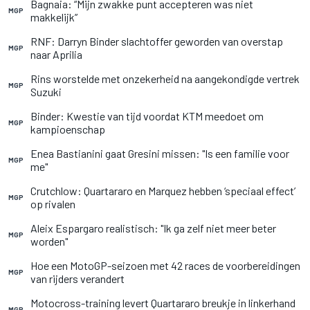
Bagnaia: “Mijn zwakke punt accepteren was niet
MGP
makkelijk”
RNF: Darryn Binder slachtoffer geworden van overstap
MGP
naar Aprilia
Rins worstelde met onzekerheid na aangekondigde vertrek
MGP
Suzuki
Binder: Kwestie van tijd voordat KTM meedoet om
MGP
kampioenschap
Enea Bastianini gaat Gresini missen: "Is een familie voor
MGP
me"
Crutchlow: Quartararo en Marquez hebben ‘speciaal effect’
MGP
op rivalen
Aleix Espargaro realistisch: "Ik ga zelf niet meer beter
MGP
worden"
Hoe een MotoGP-seizoen met 42 races de voorbereidingen
MGP
van rijders verandert
Motocross-training levert Quartararo breukje in linkerhand
MGP