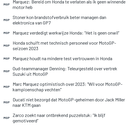
Marquez: Bereid om Honda te verlaten als ik geen winnende
MGP
motor heb
Stoner kon brandstofverbruik beter managen dan
MGP
elektronica van GP7
Marquez verdedigt werkwijze Honda: “Het is geen onwil”
MGP
Honda schuift met technisch personeel voor MotoGP-
MGP
seizoen 2023
Marquez houdt na mindere test vertrouwen in Honda
MGP
Oud-teammanager Denning: Teleurgesteld over vertrek
MGP
Suzuki uit MotoGP
Marc Marquez optimistisch over 2023: "Wil voor MotoGP-
MGP
kampioenschap vechten"
Ducati niet bezorgd dat MotoGP-geheimen door Jack Miller
MGP
naar KTM gaan
Zarco zoekt naar ontbrekend puzzelstuk: “Ik blijf
MGP
gemotiveerd”