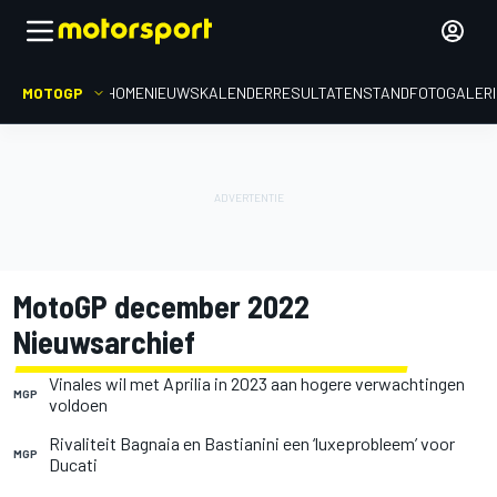
MOTOGP
HOME
NIEUWS
KALENDER
RESULTATEN
STAND
FOTOGALER
MotoGP december 2022
Nieuwsarchief
Vinales wil met Aprilia in 2023 aan hogere verwachtingen
MGP
voldoen
Rivaliteit Bagnaia en Bastianini een ‘luxeprobleem’ voor
MGP
Ducati