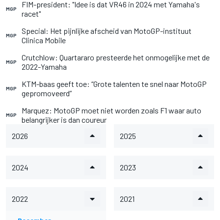
FIM-president: "Idee is dat VR46 in 2024 met Yamaha's
MGP
racet"
Special: Het pijnlijke afscheid van MotoGP-instituut
MGP
Clinica Mobile
Crutchlow: Quartararo presteerde het onmogelijke met de
MGP
2022-Yamaha
KTM-baas geeft toe: “Grote talenten te snel naar MotoGP
MGP
gepromoveerd”
Marquez: MotoGP moet niet worden zoals F1 waar auto
MGP
belangrijker is dan coureur
2026
2025
2024
2023
2022
2021