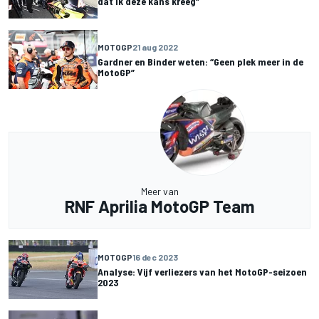
dat ik deze kans kreeg”
MOTOGP
21 aug 2022
Gardner en Binder weten: “Geen plek meer in de
MotoGP”
Meer van
RNF Aprilia MotoGP Team
MOTOGP
16 dec 2023
Analyse: Vijf verliezers van het MotoGP-seizoen
2023