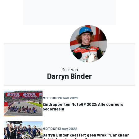
Meer van
Darryn Binder
MOTOGP
26 nov 2022
Eindrapporten MotoGP 2022: Alle coureurs
beoordeeld
MOTOGP
13 nov 2022
Darryn Binder koestert geen wrok: “Dankbaar