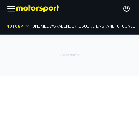
MOTOGP
HOME
NIEUWS
KALENDER
RESULTATEN
STAND
FOTOGALER