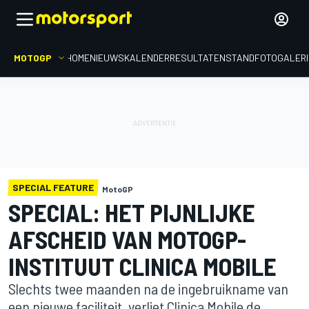
MOTOGP
HOME
NIEUWS
KALENDER
RESULTATEN
STAND
FOTOGALER
SPECIAL FEATURE
MotoGP
SPECIAL: HET PIJNLIJKE
AFSCHEID VAN MOTOGP-
INSTITUUT CLINICA MOBILE
Slechts twee maanden na de ingebruikname van
een nieuwe faciliteit, verliet Clinica Mobile de