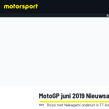
S
FORMULE 1
MotoGP juni 2019 Nieuwsa
Rossi met Nakagami onderuit in TT Ass
MGP