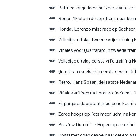
Petrucci ongedeerd na 'zeer zware' c
MGP
Rossi: “Ik sta in de top-tien, maar ben ni
MGP
INDYCAR
Honda: Lorenzo mist race op Sachsen
MGP
Volledige uitslag tweede vrije traini
MGP
Viñales voor Quartararo in tweede trai
MGP
Volledige uitslag eerste vrije trainin
MGP
Quartararo snelste in eerste sessie Du
MGP
Retro: Hans Spaan, de laatste Nederl
MGP
Viñales kritisch na Lorenzo-incident: “
MGP
Espargaro doorstaat medische keuring
MGP
Zarco hoopt op 'iets meer lucht’ na k
MGP
WEC
DTM
Preview Dutch TT: Hopen op een zinde
MGP
Rossi met goed gevoel naar geliefd A
MGP