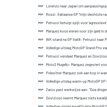
Lorenzo naar Japan om aanpassingspro
MGP
Rossi: Italiaanse GP "mijn slechtste rac
MGP
Petrucci betuigt spijt voor ‘agressieve
MGP
Marquez koos eieren voor zijn geld in s
MGP
WK-stand na GP Italië: Petrucci naar P
MGP
Volledige uitslag MotoGP Grand Prix van
MGP
Petrucci verslaat Marquez en Dovizios
MGP
Moto2 Mugello: Marquez zegeviert voor
MGP
Polesitter Marquez ook aan kop in war
MGP
Volledige uitslag warm-up MotoGP GP v
MGP
Zarco past werkwijze aan: “Doe dingen d
MGP
Dovizioso neemt Marquez niets kwalijk
MGP
Volledige uitslag kwalificatie MotoGP G
MGP