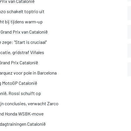
Prix van Catalonië
zo schakelt toptrio uit
cht bij tijdens warm-up
Grand Prix van Catalonië
zege: "Start is cruciaal"
catie, gridstraf Viñales
Grand Prix Catalonië
arquez voor pole in Barcelona
ing MotoGP Catalonië
onië, Rossi schuift op
jn conclusies, verwacht Zarco
 rond Honda WSBK-move
jdagtrainingen Catalonië