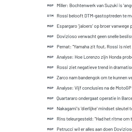
Miller: Bochtenwerk van Suzuki is 'an
MGP
Rossi belooft DTM-gastoptreden te m
DTM
Espargaro 'jaloers' op broer vanwege 
MGP
Dovizioso verwacht geen snelle beslis
MGP
Pernat: "Yamaha zit fout, Rossi is nie
MGP
MEER RACEKLASSEN
Analyse: Hoe Lorenzo zijn Honda probe
MGP
Rossi ziet negatieve trend in dramat
MGP
Zarco nam bandengok om te kunnen ve
MGP
Analyse: Vijf conclusies na de MotoGP 
MGP
Quartararo ondergaat operatie in Barc
MGP
Nakagami's 'dierlijke' mindset sleutel 
MGP
Rins teleurgesteld: "Had het ritme om 
MGP
Petrucci wil er alles aan doen Dovizioso
MGP