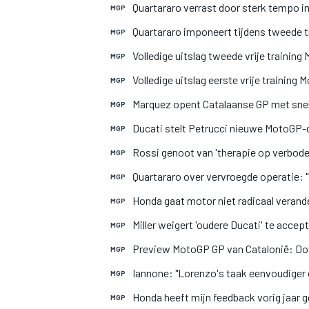
Quartararo verrast door sterk tempo i
MGP
Quartararo imponeert tijdens tweede t
MGP
Volledige uitslag tweede vrije trainin
MGP
Volledige uitslag eerste vrije training
MGP
Marquez opent Catalaanse GP met snelst
MGP
Ducati stelt Petrucci nieuwe MotoGP-
MGP
Rossi genoot van 'therapie op verbode
MGP
Quartararo over vervroegde operatie: "W
MGP
Honda gaat motor niet radicaal verand
MGP
Miller weigert 'oudere Ducati' te acce
MGP
Preview MotoGP GP van Catalonië: Dov
MGP
Iannone: "Lorenzo's taak eenvoudiger d
MGP
Honda heeft mijn feedback vorig jaar g
MGP