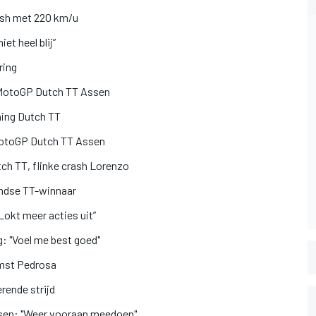
rash met 220 km/u
et heel blij”
ring
ng MotoGP Dutch TT Assen
ning Dutch TT
g MotoGP Dutch TT Assen
tch TT, flinke crash Lorenzo
andse TT-winnaar
Lokt meer acties uit”
: "Voel me best goed"
omst Pedrosa
rende strijd
ssen: "Weer vooraan meedoen"