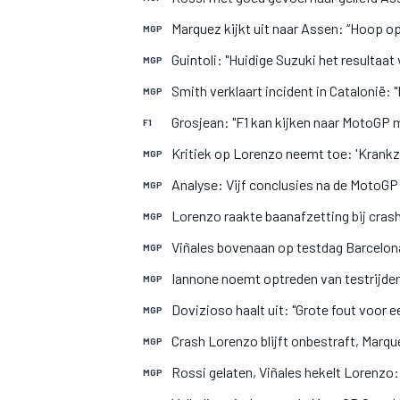
Marquez kijkt uit naar Assen: “Hoop o
MGP
Guintoli: "Huidige Suzuki het resultaa
MGP
Smith verklaart incident in Catalonië: 
MGP
Grosjean: "F1 kan kijken naar MotoGP
F1
Kritiek op Lorenzo neemt toe: 'Krank
MGP
Analyse: Vijf conclusies na de MotoGP
MGP
Lorenzo raakte baanafzetting bij cra
MGP
Viñales bovenaan op testdag Barcelon
MGP
Iannone noemt optreden van testrijder 
MGP
Dovizioso haalt uit: "Grote fout voor 
MGP
Crash Lorenzo blijft onbestraft, Marq
MGP
Rossi gelaten, Viñales hekelt Lorenzo:
MGP