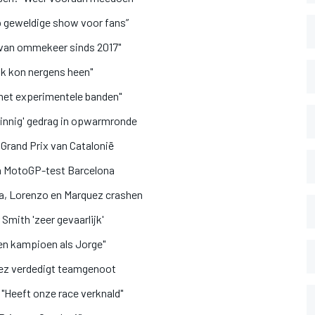
p geweldige show voor fans”
t van ommekeer sinds 2017"
"Ik kon nergens heen"
 met experimentele banden"
zinnig' gedrag in opwarmronde
 Grand Prix van Catalonië
sh MotoGP-test Barcelona
a, Lorenzo en Marquez crashen
Smith 'zeer gevaarlijk'
een kampioen als Jorge"
uez verdedigt teamgenoot
 "Heeft onze race verknald"