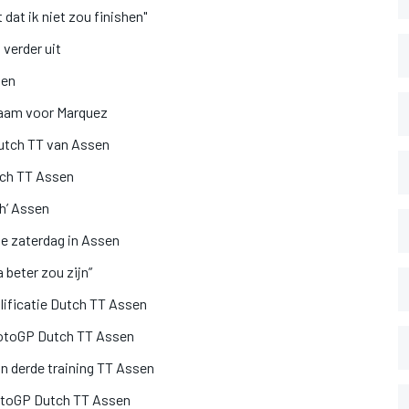
dat ik niet zou finishen"
verder uit
sen
 naam voor Marquez
utch TT van Assen
tch TT Assen
ch’ Assen
ge zaterdag in Assen
beter zou zijn”
lificatie Dutch TT Assen
g MotoGP Dutch TT Assen
in derde training TT Assen
 MotoGP Dutch TT Assen