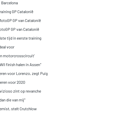
n Barcelona
raining GP Catalonië
g MotoGP GP van Catalonië
 MotoGP GP van Catalonië
e tijd in eerste training
deal voor
n motorcrosscircuit'
il finish halen in Assen"
eren voor Lorenzo, zegt Puig
pteren voor 2020
izioso zint op revanche
an die van mij"
emist, stelt Crutchlow