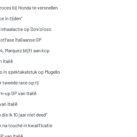
ces bij Honda te versnellen
e in tijden"
’ inhaalactie op Dovizioso
lotfase Italiaanse GP
4, Marquez blijft aan kop
 Italië
o in spektakelstuk op Mugello
 tweede race op rij
m-up GP van Italië
an Italië
ie ik 10 jaar niet deed”
 na touché in kwalificatie
P van Italië