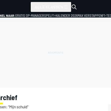
ALLE KLASSEN
NEL NAAR:
GRATIS GP-MANAGERSPEL
F1-KALENDER 2026
MAX VERSTAPPEN
F1-TE
rchief
en: “Mijn schuld”