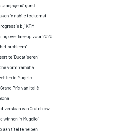
gstaanjagend' goed
aken in nabije toekomst
progressie bij KTM
sing over line-up voor 2020
t het probleem"
ert te ‘Ducatiseren’
ische vorm Yamaha
chten in Mugello
Grand Prix van Italië
elona
tot verslaan van Crutchlow
te winnen in Mugello"
 aan titel te helpen