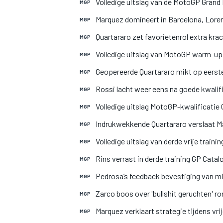
Volledige uitslag van de MotoGP Grand 
MGP
Marquez domineert in Barcelona, Loren
MGP
Quartararo zet favorietenrol extra kra
MGP
Volledige uitslag van MotoGP warm-up 
MGP
Geopereerde Quartararo mikt op eerste 
MGP
Rossi lacht weer eens na goede kwalifi
MGP
Volledige uitslag MotoGP-kwalificatie 
MGP
Indrukwekkende Quartararo verslaat M
MGP
Volledige uitslag van derde vrije train
MGP
Rins verrast in derde training GP Catal
MGP
Pedrosa’s feedback bevestiging van mi
MGP
Zarco boos over 'bullshit geruchten'
MGP
Marquez verklaart strategie tijdens vri
MGP