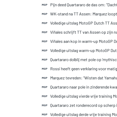
Pijn deed Quartararo de das om: "Dacht 
MGP
WK-stand na TT Assen: Marquez loopt 
MGP
Volledige uitslag MotoGP Dutch TT As
MGP
Viñales schrijft TT van Assen op zijn
MGP
Viñales aan kop in warm-up MotoGP D
MGP
Volledige uitslag warm-up MotoGP Du
MGP
MOTOGP
Quartararo dolblij met pole op ‘mythis
MGP
Rossi heeft geen verklaring voor mati
MGP
Marquez tevreden: “Wisten dat Yamaha 
MGP
Quartararo naar pole in zinderende kwa
MGP
Volledige uitslag vierde vrije trainin
MGP
Quartararo zet ronderecord op scherp 
MGP
Volledige uitslag derde vrije training
MGP