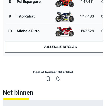
8
Pol Espargaro
1'47.411
0.
9
Tito Rabat
1'47.483
0.
10
Michele Pirro
1'47.528
0.
VOLLEDIGE UITSLAG
Deel of bewaar dit artikel
Net binnen