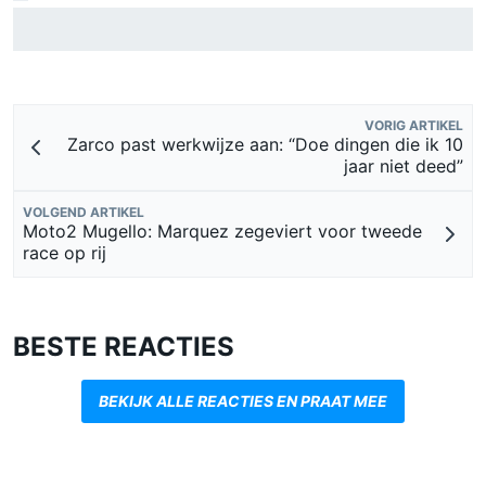
Otmar Szafnauer onthult hoe Toto Wolff Force India aan zijn
beroemde roze F1-tijdperk hielp
VORIG ARTIKEL
Zarco past werkwijze aan: “Doe dingen die ik 10
jaar niet deed”
VOLGEND ARTIKEL
Moto2 Mugello: Marquez zegeviert voor tweede
race op rij
BESTE REACTIES
BEKIJK ALLE REACTIES EN PRAAT MEE