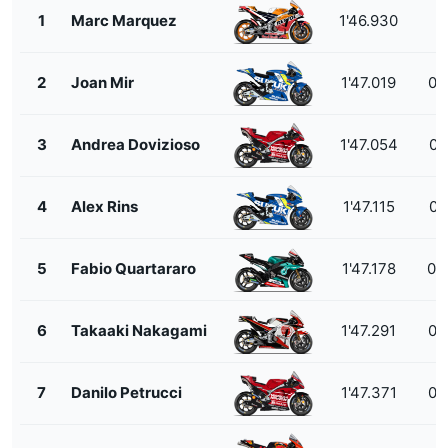
1
Marc Marquez
1'46.930
2
Joan Mir
1'47.019
0.
3
Andrea Dovizioso
1'47.054
0.
4
Alex Rins
1'47.115
0.
5
Fabio Quartararo
1'47.178
0.
6
Takaaki Nakagami
1'47.291
0.
7
Danilo Petrucci
1'47.371
0.