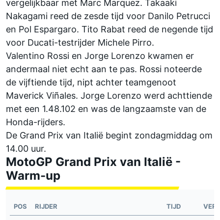
vergelijkbaar met Marc Marquez. Takaaki
Nakagami reed de zesde tijd voor Danilo Petrucci
en Pol Espargaro. Tito Rabat reed de negende tijd
voor Ducati-testrijder Michele Pirro.
Valentino Rossi en Jorge Lorenzo kwamen er
andermaal niet echt aan te pas. Rossi noteerde
de vijftiende tijd, nipt achter teamgenoot
Maverick Viñales. Jorge Lorenzo werd achttiende
met een 1.48.102 en was de langzaamste van de
Honda-rijders.
De Grand Prix van Italië begint zondagmiddag om
14.00 uur.
MotoGP Grand Prix van Italië -
Warm-up
POS
RIJDER
TIJD
VERS