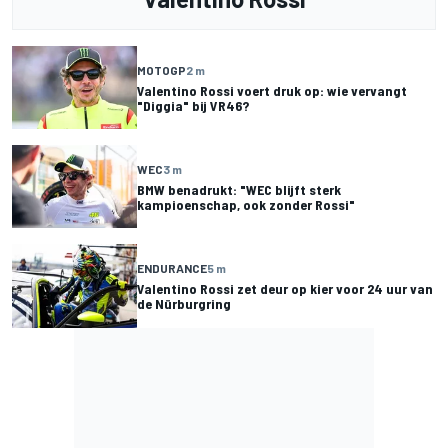
MOTOGP
2 m
Valentino Rossi voert druk op: wie vervangt
"Diggia" bij VR46?
WEC
3 m
BMW benadrukt: "WEC blijft sterk
kampioenschap, ook zonder Rossi"
ENDURANCE
5 m
Valentino Rossi zet deur op kier voor 24 uur van
de Nürburgring