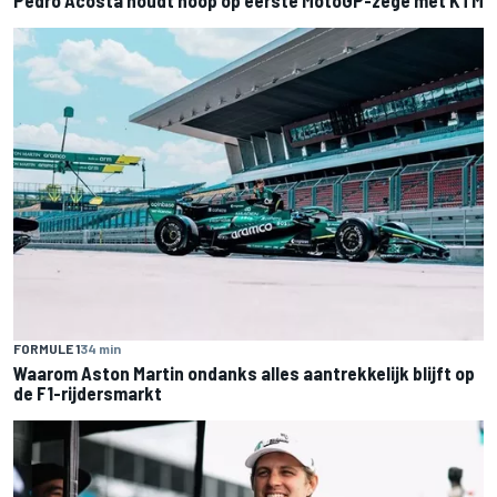
Pedro Acosta houdt hoop op eerste MotoGP-zege met KTM
FORMULE 1
34 min
Waarom Aston Martin ondanks alles aantrekkelijk blijft op
de F1-rijdersmarkt