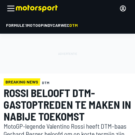
FORMULE 1
MOTOGP
INDYCAR
WEC
DTM
BREAKING NEWS
DTM
ROSSI BELOOFT DTM-
GASTOPTREDEN TE MAKEN IN
NABIJE TOEKOMST
MotoGP-legende Valentino Rossi heeft DTM-baas
Gerhard Berger beloofd om op korte termijn zijn