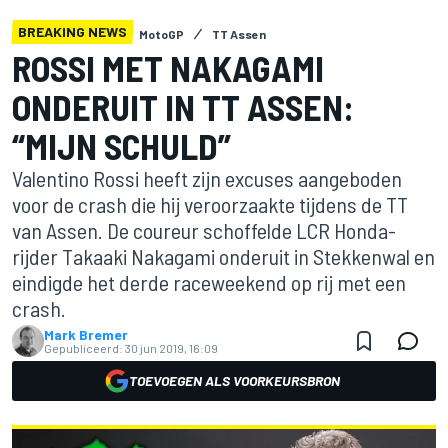
BREAKING NEWS
MotoGP
TT Assen
ROSSI MET NAKAGAMI
ONDERUIT IN TT ASSEN:
“MIJN SCHULD”
Valentino Rossi heeft zijn excuses aangeboden
voor de crash die hij veroorzaakte tijdens de TT
van Assen. De coureur schoffelde LCR Honda-
rijder Takaaki Nakagami onderuit in Stekkenwal en
eindigde het derde raceweekend op rij met een
crash.
Mark Bremer
Gepubliceerd:
30 jun 2019, 16:09
TOEVOEGEN ALS VOORKEURSBRON