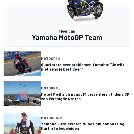
Meer van
Yamaha MotoGP Team
MOTOGP
7 d
Quartararo over problemen Yamaha: “Je wilt
niet eens je best doen”
MOTOGP
8 d
MotoGP wil zich naast F1 presenteren tijdens GP
van Verenigde Staten
MOTOGP
15 d
Yamaha kiest ervaren Munoz om aanpassing
Martin te begeleiden