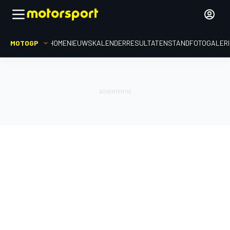
MOTOGP
HOME
NIEUWS
KALENDER
RESULTATEN
STAND
FOTOGALER