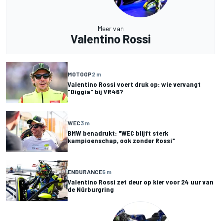
Meer van
Valentino Rossi
MOTOGP
2 m
Valentino Rossi voert druk op: wie vervangt
"Diggia" bij VR46?
WEC
3 m
BMW benadrukt: "WEC blijft sterk
kampioenschap, ook zonder Rossi"
ENDURANCE
5 m
Valentino Rossi zet deur op kier voor 24 uur van
de Nürburgring