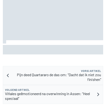
MotoGP Grand Prix van Groot-Brittannië 2026: tijden,
uitzending en meer
VORIG ARTIKEL
Pijn deed Quartararo de das om: "Dacht dat ik niet zou
finishen"
VOLGEND ARTIKEL
Viñales geëmotioneerd na overwinning in Assen: “Heel
speciaal”