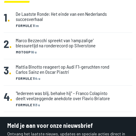
1
.
De Laatste Ronde: Het einde van een Nederlands
succesverhaal
FORMULE 1
1 m
2
.
Marco Bezzecchi spreekt van 'rampzalige'
blessuretijd na ronderecord op Silverstone
MOTOGP
16 u
3
.
Mattia Binotto reageert op Audi F1-geruchten rond
Carlos Sainz en Oscar Piastri
FORMULE 1
14 u
4
.
"Iedereen was blij, behalve hij" – Franco Colapinto
deelt veelzeggende anekdote over Flavio Briatore
FORMULE 1
13 u
Meld je aan voor onze nieuwsbrief
Ontvang het laatste nieuws, updates en speciale acties direct in