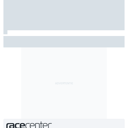
"Iedereen was blij, behalve hij" – Franco Colapinto deelt
veelzeggende anekdote over Flavio Briatore