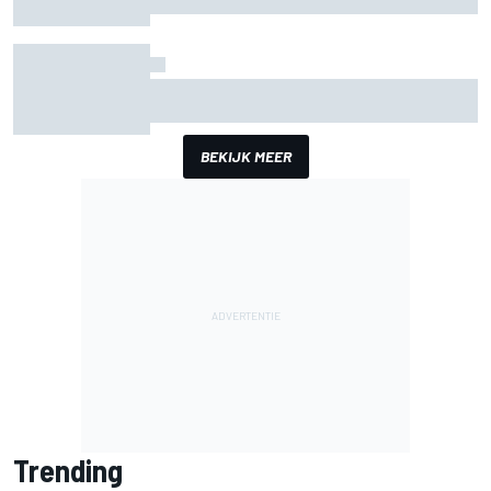
Mercedes houdt timing van upgrades voor rest
F1-seizoen 2026 nauwlettend in de gaten
BEKIJK MEER
Trending