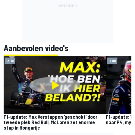
Aanbevolen video's
13:19
11:08
F1-update: Max Verstappen ‘geschokt’ door
F1-update: W
tweede plek Red Bull, McLaren zet enorme
naar P4, myst
stap in Hongarije