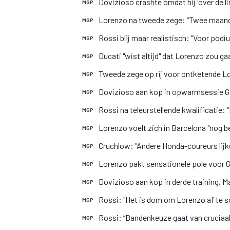
Dovizioso crashte omdat hij 'over de li
MGP
Lorenzo na tweede zege: “Twee maand
MGP
Rossi blij maar realistisch: "Voor pod
MGP
Ducati "wist altijd" dat Lorenzo zou g
MGP
Tweede zege op rij voor ontketende Lo
MGP
Dovizioso aan kop in opwarmsessie G
MGP
Rossi na teleurstellende kwalificatie: 
MGP
Lorenzo voelt zich in Barcelona "nog be
MGP
Cruchlow: "Andere Honda-coureurs lijk
MGP
Lorenzo pakt sensationele pole voor 
MGP
Dovizioso aan kop in derde training, M
MGP
Rossi: "Het is dom om Lorenzo af te sc
MGP
Rossi: “Bandenkeuze gaat van cruciaal 
MGP