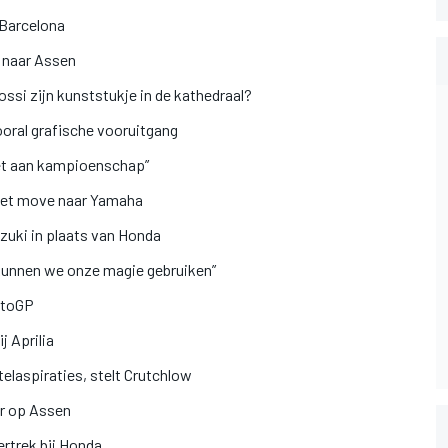
 Barcelona
 naar Assen
si zijn kunststukje in de kathedraal?
oral grafische vooruitgang
iet aan kampioenschap”
 met move naar Yamaha
zuki in plaats van Honda
 kunnen we onze magie gebruiken”
otoGP
j Aprilia
telaspiraties, stelt Crutchlow
er op Assen
ertrek bij Honda