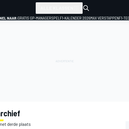
ALLE KLASSEN
NEL NAAR:
GRATIS GP-MANAGERSPEL
F1-KALENDER 2026
MAX VERSTAPPEN
F1-TE
rchief
met derde plaats