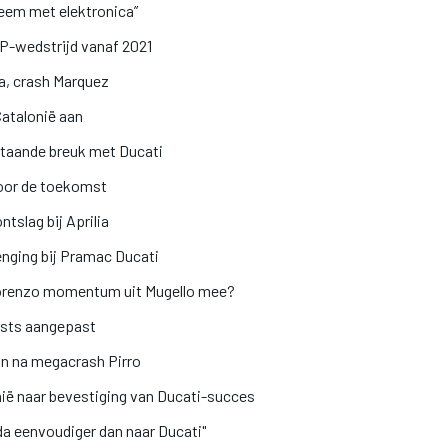
leem met elektronica”
P-wedstrijd vanaf 2021
na, crash Marquez
atalonië aan
taande breuk met Ducati
voor de toekomst
tslag bij Aprilia
lenging bij Pramac Ducati
orenzo momentum uit Mugello mee?
ests aangepast
an na megacrash Pirro
ië naar bevestiging van Ducati-succes
a eenvoudiger dan naar Ducati"