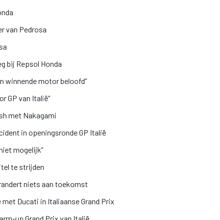
onda
ger van Pedrosa
sa
g bij Repsol Honda
en winnende motor beloofd”
or GP van Italië”
rash met Nakagami
cident in openingsronde GP Italië
iet mogelijk”
tel te strijden
randert niets aan toekomst
met Ducati in Italiaanse Grand Prix
arm-up Grand Prix van Italië