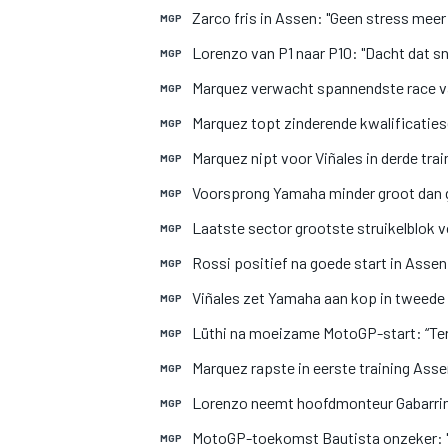
Zarco fris in Assen: "Geen stress meer
MGP
Lorenzo van P1 naar P10: "Dacht dat sn
MGP
Marquez verwacht spannendste race v
MGP
Marquez topt zinderende kwalificatie
MGP
Marquez nipt voor Viñales in derde tra
MGP
Voorsprong Yamaha minder groot dan 
MGP
MOTOGP
Laatste sector grootste struikelblok 
MGP
Rossi positief na goede start in Assen
MGP
Viñales zet Yamaha aan kop in tweede 
MGP
Lüthi na moeizame MotoGP-start: “Ter
MGP
Marquez rapste in eerste training Ass
MGP
Lorenzo neemt hoofdmonteur Gabarrin
MGP
MotoGP-toekomst Bautista onzeker: "
MGP