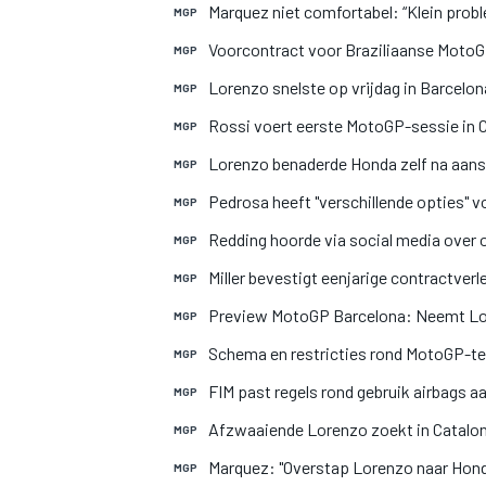
Marquez niet comfortabel: “Klein prob
MGP
Voorcontract voor Braziliaanse MotoG
MGP
Lorenzo snelste op vrijdag in Barcelo
MGP
Rossi voert eerste MotoGP-sessie in C
MGP
Lorenzo benaderde Honda zelf na aans
MGP
Pedrosa heeft "verschillende opties" 
MGP
Redding hoorde via social media over on
MGP
Miller bevestigt eenjarige contractver
MGP
Preview MotoGP Barcelona: Neemt L
MGP
Schema en restricties rond MotoGP-t
MGP
FIM past regels rond gebruik airbags a
MGP
Afzwaaiende Lorenzo zoekt in Catalon
MGP
Marquez: "Overstap Lorenzo naar Hond
MGP