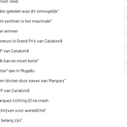
miet' reed
en geleden was dit onmogelijk”
ium vechten is het maximale"
aan winnen
renzo in Grand Prix van Catalonië
P van Catalonië
“Ik kan en moet beter”
ter" dan in Mugello
en idioten door saves van Marquez"
GP van Catalonië
arquez richting Q1 na crash
hrijven voor wereldtitel"
belang zijn”