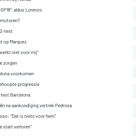
 GP18", aldus Lorenzo
2 motoren?
o2-test
cht op Marquez
werkt niet voor mij”
e zorgen
rcelona voorkomen
gehoopte progressie
 test Barcelona
ën na aankondiging vertrek Pedrosa
so: "Dat is niets voor hem"
e start verloren"