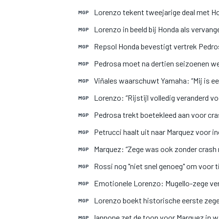
Lorenzo tekent tweejarige deal met H
MGP
Lorenzo in beeld bij Honda als vervan
MGP
Repsol Honda bevestigt vertrek Pedro
MGP
Pedrosa moet na dertien seizoenen we
MGP
Viñales waarschuwt Yamaha: “Mij is e
MGP
Lorenzo: “Rijstijl volledig veranderd vo
MGP
Pedrosa trekt boetekleed aan voor c
MGP
Petrucci haalt uit naar Marquez voor in
MGP
Marquez: “Zege was ook zonder crash n
MGP
Rossi nog "niet snel genoeg" om voor ti
MGP
Emotionele Lorenzo: Mugello-zege ve
MGP
Lorenzo boekt historische eerste zege 
MGP
Iannone zet de toon voor Marquez in w
MGP