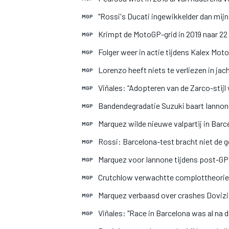
"Rossi's Ducati ingewikkelder dan mijn
MGP
Krimpt de MotoGP-grid in 2019 naar 2
MGP
Folger weer in actie tijdens Kalex Mot
MGP
Lorenzo heeft niets te verliezen in ja
MGP
Viñales: “Adopteren van de Zarco-stijl 
MGP
Bandendegradatie Suzuki baart Iannon
MGP
Marquez wilde nieuwe valpartij in Ba
MGP
Rossi: Barcelona-test bracht niet de 
MGP
Marquez voor Iannone tijdens post-GP
MGP
Crutchlow verwachtte complottheorie
MGP
Marquez verbaasd over crashes Dovizio
MGP
Viñales: "Race in Barcelona was al na d
MGP