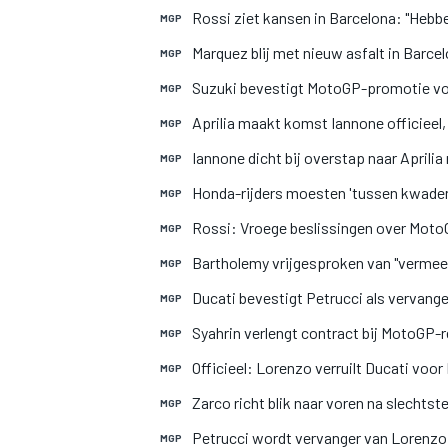
Rossi ziet kansen in Barcelona: "Hebbe
MGP
Marquez blij met nieuw asfalt in Barcelo
MGP
Suzuki bevestigt MotoGP-promotie vo
MGP
Aprilia maakt komst Iannone officieel
MGP
Iannone dicht bij overstap naar Aprilia 
MGP
MEER RACEKLASSEN
Honda-rijders moesten 'tussen kwaden 
MGP
Rossi: Vroege beslissingen over Moto
MGP
Bartholemy vrijgesproken van "vermeen
MGP
Ducati bevestigt Petrucci als vervang
MGP
Syahrin verlengt contract bij MotoGP-
MGP
Officieel: Lorenzo verruilt Ducati voor
MGP
Zarco richt blik naar voren na slechts
MGP
Petrucci wordt vervanger van Lorenzo 
MGP