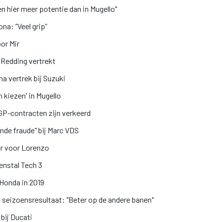
n hier meer potentie dan in Mugello"
na: ”Veel grip”
or Mir
, Redding vertrekt
na vertrek bij Suzuki
kiezen' in Mugello
GP-contracten zijn verkeerd
de fraude" bij Marc VDS
er voor Lorenzo
renstal Tech 3
 Honda in 2019
te seizoensresultaat: "Beter op de andere banen"
bij Ducati