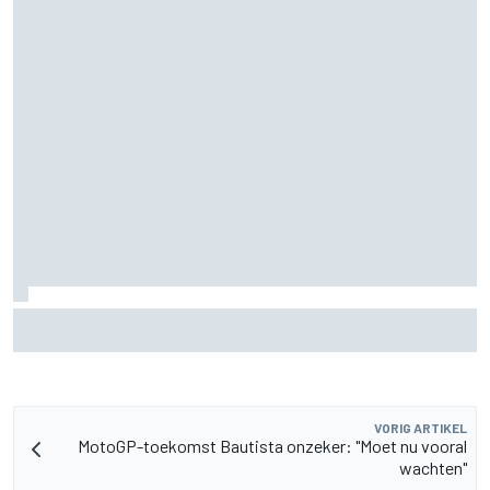
Aston Martin onthult nieuwe limited-edition Glenfiddich-
whisky
VORIG ARTIKEL
MotoGP-toekomst Bautista onzeker: "Moet nu vooral
wachten"