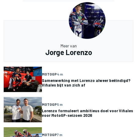
Meer van
Jorge Lorenzo
MOTOGP
4 m
Samenwerking met Lorenzo alweer beëindigd?
Viñales bijt van zich af
MOTOGP
5 m
Lorenzo formuleert ambitieus doel voor Viñales
voor MotoGP-seizoen 2026
MOTOGP
7 m