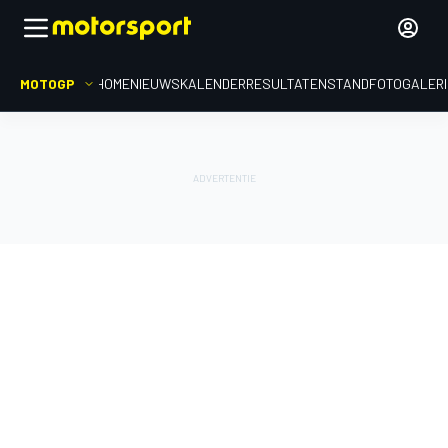
MOTOGP
HOME
NIEUWS
KALENDER
RESULTATEN
STAND
FOTOGALER