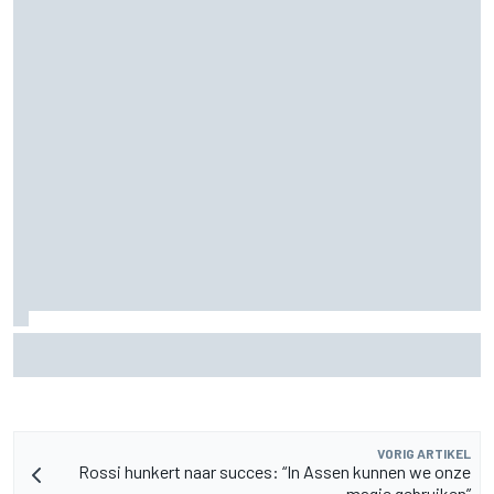
Pedro Acosta houdt hoop op eerste MotoGP-zege met KTM
VORIG ARTIKEL
Rossi hunkert naar succes: “In Assen kunnen we onze
magie gebruiken”