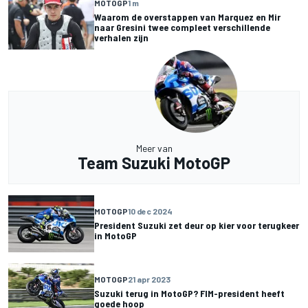
MOTOGP
1 m
Waarom de overstappen van Marquez en Mir
naar Gresini twee compleet verschillende
verhalen zijn
Meer van
Team Suzuki MotoGP
MOTOGP
10 dec 2024
President Suzuki zet deur op kier voor terugkeer
in MotoGP
MOTOGP
21 apr 2023
Suzuki terug in MotoGP? FIM-president heeft
goede hoop