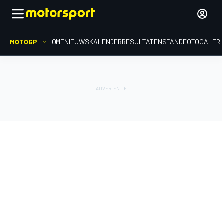
MOTOGP
HOME
NIEUWS
KALENDER
RESULTATEN
STAND
FOTOGALER