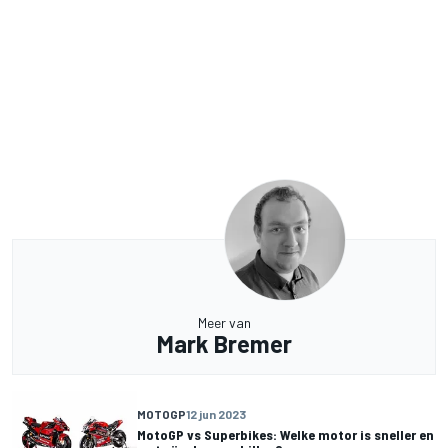
Meer van
Mark Bremer
MOTOGP
12 jun 2023
MotoGP vs Superbikes: Welke motor is sneller en