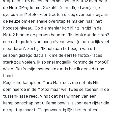
stapte in 2015 na een enkel seizoen in Moto2 over naar
de MotoGP-grid met Suzuki. De huidige tweejarige
cyclus van MotoGP-contracten droeg eveneens bij aan
de keuze om een snelle overstap te maken naar het
hoogste niveau. Op die manier kon Mir zijn tijd in de
Moto2 binnen de perken houden. “Ik denk dat de Moto2
een categorie is van hoog niveau waar je natuurlijk veel
moet leren”, zei hij. “Ik heb aan het begin van dit
seizoen gezegd dat als ik me de eerste Moto2-races
sterk zou voelen, ik zo snel mogelijk richting de MotoGP
wilde. Dat is mijn mening en dat is hoe ik denk dat het
hoort.”
Regerend kampioen Marc Marquez, die net als Mir
domineerde in de Moto2 maar wel twee seizoenen in de
tussenklasse reed, vindt dat het winnen van een
kampioenschap het ultieme bewijs is voor een rijder die
de opstap maakt. “Tegenwoordig lijkt het er steeds