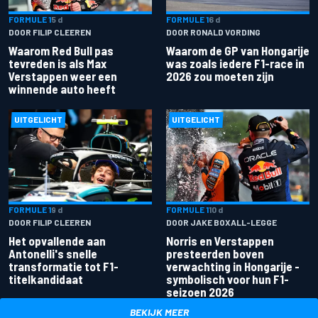
FORMULE 1
5 d
FORMULE 1
6 d
DOOR FILIP CLEEREN
DOOR RONALD VORDING
Waarom Red Bull pas
Waarom de GP van Hongarije
tevreden is als Max
was zoals iedere F1-race in
Verstappen weer een
2026 zou moeten zijn
winnende auto heeft
UITGELICHT
UITGELICHT
FORMULE 1
9 d
FORMULE 1
10 d
DOOR FILIP CLEEREN
DOOR JAKE BOXALL-LEGGE
Het opvallende aan
Norris en Verstappen
Antonelli's snelle
presteerden boven
transformatie tot F1-
verwachting in Hongarije -
titelkandidaat
symbolisch voor hun F1-
seizoen 2026
BEKIJK MEER