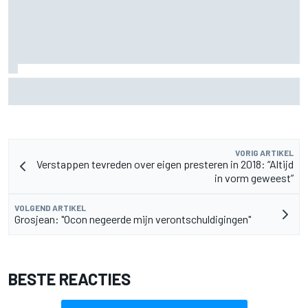
MotoGP Grand Prix van Groot-Brittannië 2026: tijden,
uitzending en meer
VORIG ARTIKEL
Verstappen tevreden over eigen presteren in 2018: “Altijd
in vorm geweest”
VOLGEND ARTIKEL
Grosjean: "Ocon negeerde mijn verontschuldigingen"
BESTE REACTIES