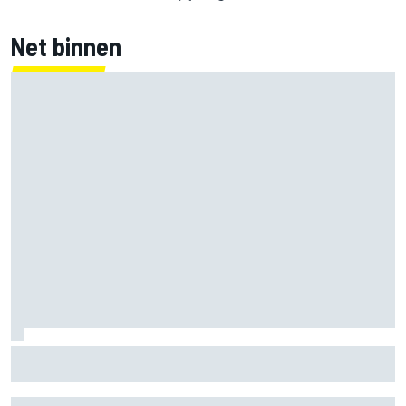
Net binnen
Clark, Senna, Antonelli – zo ontwikkelde het
leeftijdsrecord voor de grand chelem