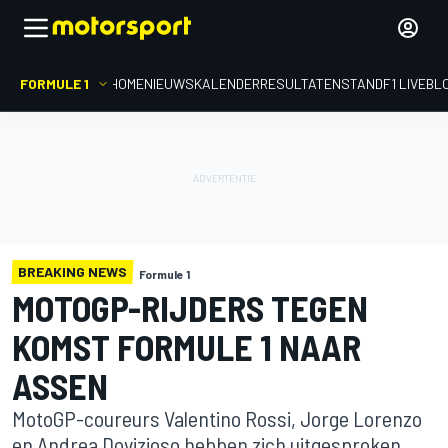
FORMULE 1
HOME
NIEUWS
KALENDER
RESULTATEN
STAND
F1 LIVEBL
BREAKING NEWS
Formule 1
MOTOGP-RIJDERS TEGEN
KOMST FORMULE 1 NAAR
ASSEN
MotoGP-coureurs Valentino Rossi, Jorge Lorenzo
en Andrea Dovizioso hebben zich uitgesproken