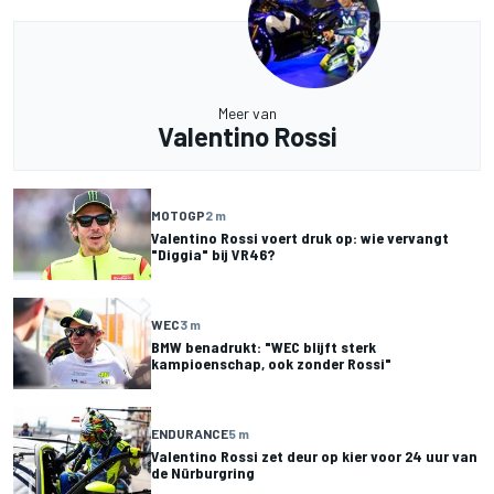
Meer van
Valentino Rossi
MOTOGP
2 m
Valentino Rossi voert druk op: wie vervangt
"Diggia" bij VR46?
WEC
3 m
BMW benadrukt: "WEC blijft sterk
kampioenschap, ook zonder Rossi"
ENDURANCE
5 m
Valentino Rossi zet deur op kier voor 24 uur van
de Nürburgring