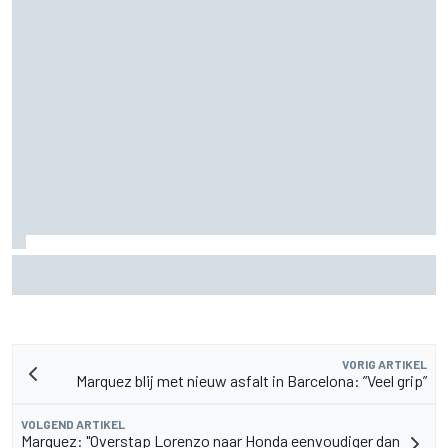
Waarom F1 nog altijd maar één Grand Prix zelf organiseert
VORIG ARTIKEL
Marquez blij met nieuw asfalt in Barcelona: ”Veel grip”
VOLGEND ARTIKEL
Marquez: "Overstap Lorenzo naar Honda eenvoudiger dan