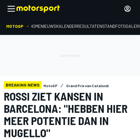
MOTOGP
HOME
NIEUWS
KALENDER
RESULTATEN
STAND
FOTOGALER
BREAKING NEWS
MotoGP
Grand Prix van Catalonië
ROSSI ZIET KANSEN IN
BARCELONA: "HEBBEN HIER
MEER POTENTIE DAN IN
MUGELLO"