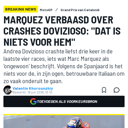
BREAKING NEWS
MotoGP
Grand Prix van Catalonië
MARQUEZ VERBAASD OVER
CRASHES DOVIZIOSO: "DAT IS
NIETS VOOR HEM"
Andrea Dovizioso crashte liefst drie keer in de
laatste vier races, iets wat Marc Marquez als
'ongewoon' beschrijft. Volgens de Spanjaard is het
niets voor de, in zijn ogen, betrouwbare Italiaan om
zo vaak onderuit te gaan.
Valentin Khorounzhiy
Bewerkt:
18 jun 2018, 13:10
TOEVOEGEN ALS VOORKEURSBRON