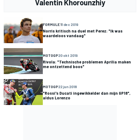
Valentin Khorounzhiy
FORMULE 1
1 dec 2019
Norris kritisch na duel met Perez: "Ik was
waardeloos vandaag"
MOTOGP
20 okt 2019
Rivola: "Technische problemen Aprilia maken
me ontzettend boos"
MOTOGP
22 jun 2018
"Rossi's Ducati ingewikkelder dan mijn GP18",
aldus Lorenzo