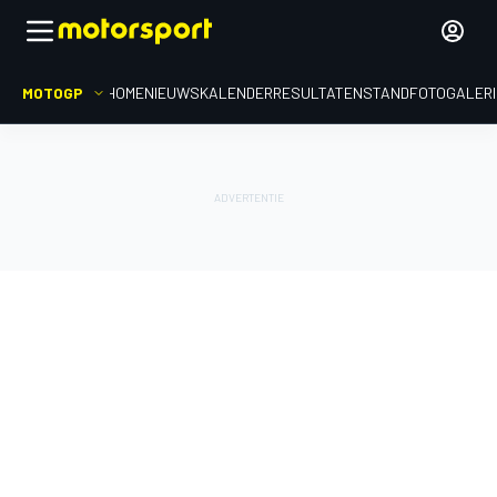
MOTOGP
HOME
NIEUWS
KALENDER
RESULTATEN
STAND
FOTOGALER