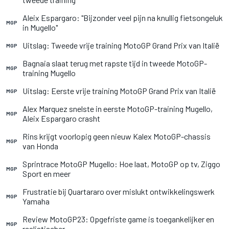
Aleix Espargaro: "Bijzonder veel pijn na knullig fietsongeluk
MGP
in Mugello"
Uitslag: Tweede vrije training MotoGP Grand Prix van Italië
MGP
Bagnaia slaat terug met rapste tijd in tweede MotoGP-
MGP
training Mugello
Uitslag: Eerste vrije training MotoGP Grand Prix van Italië
MGP
Alex Marquez snelste in eerste MotoGP-training Mugello,
MGP
Aleix Espargaro crasht
Rins krijgt voorlopig geen nieuw Kalex MotoGP-chassis
MGP
van Honda
Sprintrace MotoGP Mugello: Hoe laat, MotoGP op tv, Ziggo
MGP
Sport en meer
Frustratie bij Quartararo over mislukt ontwikkelingswerk
MGP
Yamaha
Review MotoGP23: Opgefriste game is toegankelijker en
MGP
realistischer