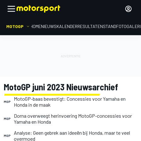
MOTOGP
HOME
NIEUWS
KALENDER
RESULTATEN
STAND
FOTOGALER
MotoGP juni 2023 Nieuwsarchief
MotoGP-baas bevestigt: Concessies voor Yamaha en
MGP
Honda in de maak
Dorna overweegt herinvoering MotoGP-concessies voor
MGP
Yamaha en Honda
Analyse: Geen gebrek aan ideeën bij Honda, maar te veel
MGP
overmoed