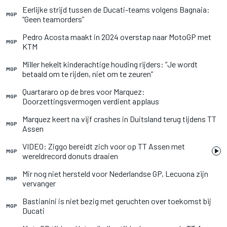
Eerlijke strijd tussen de Ducati-teams volgens Bagnaia:
MGP
“Geen teamorders”
Pedro Acosta maakt in 2024 overstap naar MotoGP met
MGP
KTM
Miller hekelt kinderachtige houding rijders: “Je wordt
MGP
betaald om te rijden, niet om te zeuren”
Quartararo op de bres voor Marquez:
MGP
Doorzettingsvermogen verdient applaus
Marquez keert na vijf crashes in Duitsland terug tijdens TT
MGP
Assen
VIDEO: Ziggo bereidt zich voor op TT Assen met
MGP
wereldrecord donuts draaien
Mir nog niet hersteld voor Nederlandse GP, Lecuona zijn
MGP
vervanger
Bastianini is niet bezig met geruchten over toekomst bij
MGP
Ducati