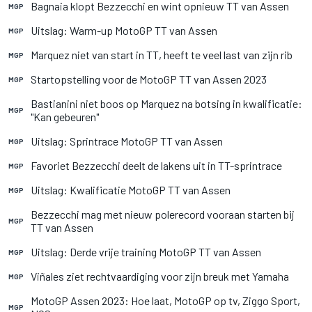
Bagnaia klopt Bezzecchi en wint opnieuw TT van Assen
MGP
Uitslag: Warm-up MotoGP TT van Assen
MGP
Marquez niet van start in TT, heeft te veel last van zijn rib
MGP
Startopstelling voor de MotoGP TT van Assen 2023
MGP
Bastianini niet boos op Marquez na botsing in kwalificatie:
MGP
"Kan gebeuren"
Uitslag: Sprintrace MotoGP TT van Assen
MGP
Favoriet Bezzecchi deelt de lakens uit in TT-sprintrace
MGP
Uitslag: Kwalificatie MotoGP TT van Assen
MGP
Bezzecchi mag met nieuw polerecord vooraan starten bij
MGP
TT van Assen
Uitslag: Derde vrije training MotoGP TT van Assen
MGP
Viñales ziet rechtvaardiging voor zijn breuk met Yamaha
MGP
MotoGP Assen 2023: Hoe laat, MotoGP op tv, Ziggo Sport,
MGP