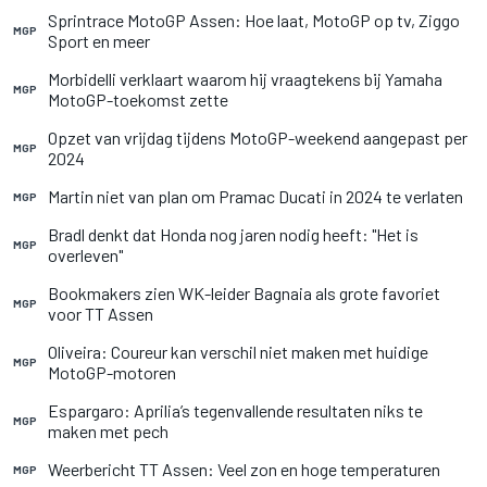
Sprintrace MotoGP Assen: Hoe laat, MotoGP op tv, Ziggo
MGP
Sport en meer
Morbidelli verklaart waarom hij vraagtekens bij Yamaha
MGP
MotoGP-toekomst zette
Opzet van vrijdag tijdens MotoGP-weekend aangepast per
MGP
2024
Martin niet van plan om Pramac Ducati in 2024 te verlaten
MGP
Bradl denkt dat Honda nog jaren nodig heeft: "Het is
MGP
overleven"
Bookmakers zien WK-leider Bagnaia als grote favoriet
MGP
voor TT Assen
Oliveira: Coureur kan verschil niet maken met huidige
MGP
MotoGP-motoren
Espargaro: Aprilia’s tegenvallende resultaten niks te
MGP
maken met pech
Weerbericht TT Assen: Veel zon en hoge temperaturen
MGP