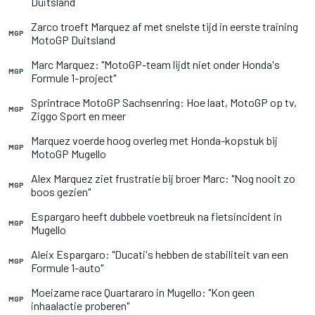
Duitsland
Zarco troeft Marquez af met snelste tijd in eerste training
MGP
MotoGP Duitsland
Marc Marquez: "MotoGP-team lijdt niet onder Honda's
MGP
Formule 1-project"
Sprintrace MotoGP Sachsenring: Hoe laat, MotoGP op tv,
MGP
Ziggo Sport en meer
Marquez voerde hoog overleg met Honda-kopstuk bij
MGP
MotoGP Mugello
Alex Marquez ziet frustratie bij broer Marc: "Nog nooit zo
MGP
boos gezien"
Espargaro heeft dubbele voetbreuk na fietsincident in
MGP
Mugello
Aleix Espargaro: "Ducati's hebben de stabiliteit van een
MGP
Formule 1-auto"
Moeizame race Quartararo in Mugello: "Kon geen
MGP
inhaalactie proberen"