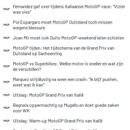
Fernandez gaf over tijdens Italiaanse MotoGP-race: "Vizier
MGP
was vies"
Pol Espargaro moet MotoGP Duitsland toch missen
MGP
wegens blessure
Joan Mir moet ook Duits MotoGP-weekend laten schieten
MGP
MotoGP tijden: Het tijdschema van de Grand Prix van
MGP
Duitsland op Sachsenring
MotoGP vs Superbikes: Welke motor is sneller en wat zijn
MGP
de verschillen?
Marquez strijdlustig na weer een crash: "Ik blijf pushen,
MGP
weet wat ik kan"
Uitslag: MotoGP Grand Prix van Italië
MGP
Bagnaia oppermachtig op Mugello en doet goede zaken
MGP
voor WK
Uitslag: Warm-up MotoGP Grand Prix van Italië
MGP