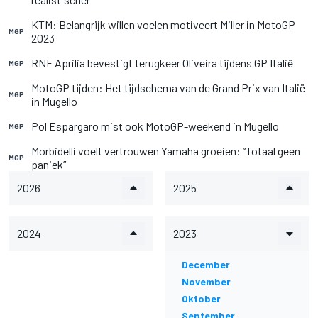
KTM: Belangrijk willen voelen motiveert Miller in MotoGP
MGP
2023
RNF Aprilia bevestigt terugkeer Oliveira tijdens GP Italië
MGP
MotoGP tijden: Het tijdschema van de Grand Prix van Italië
MGP
in Mugello
Pol Espargaro mist ook MotoGP-weekend in Mugello
MGP
Morbidelli voelt vertrouwen Yamaha groeien: “Totaal geen
MGP
paniek”
2026
2025
2024
2023
December
November
Oktober
September