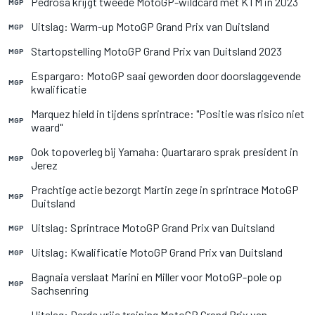
Pedrosa krijgt tweede MotoGP-wildcard met KTM in 2023
MGP
Uitslag: Warm-up MotoGP Grand Prix van Duitsland
MGP
Startopstelling MotoGP Grand Prix van Duitsland 2023
MGP
Espargaro: MotoGP saai geworden door doorslaggevende
MGP
kwalificatie
Marquez hield in tijdens sprintrace: "Positie was risico niet
MGP
waard"
Ook topoverleg bij Yamaha: Quartararo sprak president in
MGP
Jerez
Prachtige actie bezorgt Martin zege in sprintrace MotoGP
MGP
Duitsland
Uitslag: Sprintrace MotoGP Grand Prix van Duitsland
MGP
Uitslag: Kwalificatie MotoGP Grand Prix van Duitsland
MGP
Bagnaia verslaat Marini en Miller voor MotoGP-pole op
MGP
Sachsenring
Uitslag: Derde vrije training MotoGP Grand Prix van