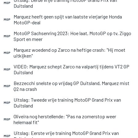
MGP
Duitsland
Marquez heeft geen spijt van laatste vierjarige Honda
MGP
MotoGP-deal
MotoGP Sachsenring 2023: Hoe laat, MotoGP op tv, Ziggo
MGP
Sport en meer
Marquez woedend op Zarco na heftige crash: "Hij moet
MGP
uitkijken"
VIDEO: Marquez schept Zarco na valpartij tijdens VT2 GP
MGP
Duitsland
Bezzecchi snelste op vrijdag GP Duitsland, Marquez mist
MGP
Q2 na crash
Uitslag: Tweede vrije training MotoGP Grand Prix van
MGP
Duitsland
Oliveira nog herstellende: "Pas na zomerstop weer
MGP
helemaal fit"
Uitslag: Eerste vrije training MotoGP Grand Prix van
MGP