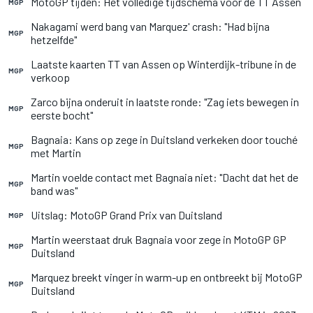
MotoGP tijden: Het volledige tijdschema voor de TT Assen
MGP
Nakagami werd bang van Marquez' crash: "Had bijna
MGP
hetzelfde"
Laatste kaarten TT van Assen op Winterdijk-tribune in de
MGP
verkoop
Zarco bijna onderuit in laatste ronde: "Zag iets bewegen in
MGP
eerste bocht"
Bagnaia: Kans op zege in Duitsland verkeken door touché
MGP
met Martin
Martin voelde contact met Bagnaia niet: "Dacht dat het de
MGP
band was"
Uitslag: MotoGP Grand Prix van Duitsland
MGP
Martin weerstaat druk Bagnaia voor zege in MotoGP GP
MGP
Duitsland
Marquez breekt vinger in warm-up en ontbreekt bij MotoGP
MGP
Duitsland