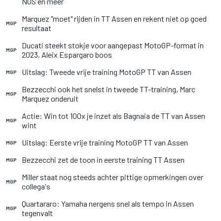
NOS en meer
Marquez "moet" rijden in TT Assen en rekent niet op goed
MGP
resultaat
Ducati steekt stokje voor aangepast MotoGP-format in
MGP
2023, Aleix Espargaro boos
Uitslag: Tweede vrije training MotoGP TT van Assen
MGP
Bezzecchi ook het snelst in tweede TT-training, Marc
MGP
Marquez onderuit
Actie: Win tot 100x je inzet als Bagnaia de TT van Assen
MGP
wint
Uitslag: Eerste vrije training MotoGP TT van Assen
MGP
Bezzecchi zet de toon in eerste training TT Assen
MGP
Miller staat nog steeds achter pittige opmerkingen over
MGP
collega's
Quartararo: Yamaha nergens snel als tempo in Assen
MGP
tegenvalt