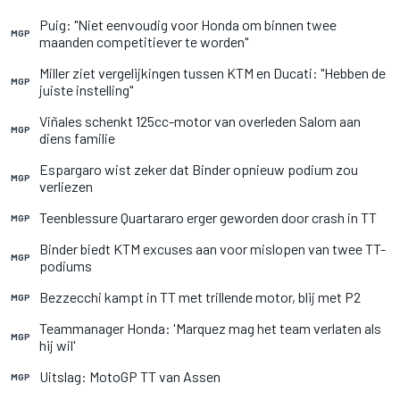
Puig: "Niet eenvoudig voor Honda om binnen twee
MGP
maanden competitiever te worden"
Miller ziet vergelijkingen tussen KTM en Ducati: "Hebben de
MGP
juiste instelling"
Viñales schenkt 125cc-motor van overleden Salom aan
MGP
diens familie
Espargaro wist zeker dat Binder opnieuw podium zou
MGP
verliezen
Teenblessure Quartararo erger geworden door crash in TT
MGP
Binder biedt KTM excuses aan voor mislopen van twee TT-
MGP
podiums
Bezzecchi kampt in TT met trillende motor, blij met P2
MGP
Teammanager Honda: 'Marquez mag het team verlaten als
MGP
hij wil'
Uitslag: MotoGP TT van Assen
MGP