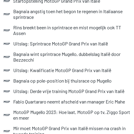
Startopstelling MotoGP Grand Prix van Italië
MGP
Bagnaia angstig toen het begon te regenen in Italiaanse
MGP
sprintrace
Rins breekt been in sprintrace en mist mogelijk ook TT
MGP
Assen
Uitslag: Sprintrace MotoGP Grand Prix van Italië
MGP
Bagnaia wint sprintrace Mugello, dubbelslag Italië door
MGP
Bezzecchi
Uitslag: Kwalificatie MotoGP Grand Prix van Italië
MGP
Bagnaia op pole-position bij thuisrace op Mugello
MGP
Uitslag: Derde vrije training MotoGP Grand Prix van Italië
MGP
Fabio Quartararo neemt afscheid van manager Eric Mahe
MGP
MotoGP Mugello 2023: Hoe laat, MotoGP op tv, Ziggo Sport
MGP
en meer
Mir moet MotoGP Grand Prix van Italië missen na crash in
MGP
tweede training