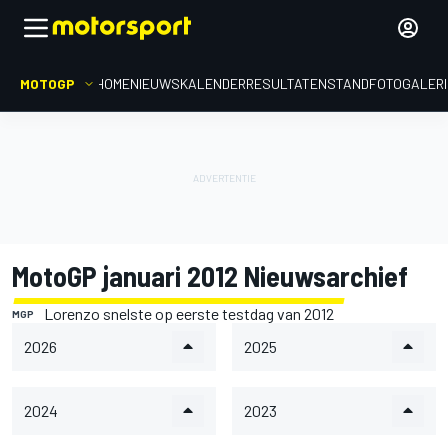
MOTOGP
HOME
NIEUWS
KALENDER
RESULTATEN
STAND
FOTOGALER
MotoGP januari 2012 Nieuwsarchief
Lorenzo snelste op eerste testdag van 2012
MGP
2026
2025
2024
2023