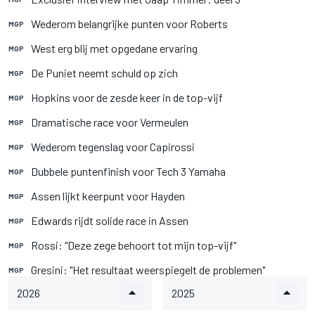
Wederom belangrijke punten voor Roberts
MGP
West erg blij met opgedane ervaring
MGP
De Puniet neemt schuld op zich
MGP
Hopkins voor de zesde keer in de top-vijf
MGP
Dramatische race voor Vermeulen
MGP
Wederom tegenslag voor Capirossi
MGP
Dubbele puntenfinish voor Tech 3 Yamaha
MGP
Assen lijkt keerpunt voor Hayden
MGP
Edwards rijdt solide race in Assen
MGP
Rossi: "Deze zege behoort tot mijn top-vijf"
MGP
Gresini: "Het resultaat weerspiegelt de problemen"
MGP
2026
2025