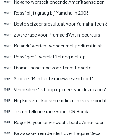
Nakano worstelt onder de Amerikaanse zon
MGP
Rossi blijft graag bij Yamaha in 2008
MGP
Beste seizoensresultaat voor Yamaha Tech 3
MGP
Zware race voor Pramac d'Antin-coureurs
MGP
Melandri verricht wonder met podiumfinish
MGP
Rossi geeft wereldtitel nog niet op
MGP
Dramatische race voor Team Roberts
MGP
Stoner: "Mijn beste raceweekend ooit"
MGP
Vermeulen: "Ik hoop op meer van deze races"
MGP
Hopkins ziet kansen eindigen in eerste bocht
MGP
Teleurstellende race voor LCR Honda
MGP
Roger Hayden onverwacht beste Amerikaan
MGP
Kawasaki-trein dendert over Laguna Seca
MGP