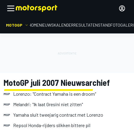
MOTOGP
HOME
NIEUWS
KALENDER
RESULTATEN
STAND
FOTOGALER
MotoGP juli 2007 Nieuwsarchief
Lorenzo: "Contract Yamaha is een droom"
MGP
Melandri: "Ik laat Gresini niet zitten"
MGP
Yamaha sluit tweejarig contract met Lorenzo
MGP
Repsol Honda-rijders slikken bittere pil
MGP