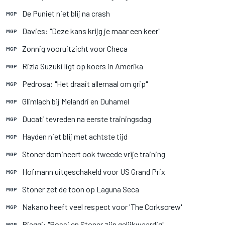
De Puniet niet blij na crash
MGP
Davies: "Deze kans krijg je maar een keer"
MGP
Zonnig vooruitzicht voor Checa
MGP
Rizla Suzuki ligt op koers in Amerika
MGP
Pedrosa: "Het draait allemaal om grip"
MGP
Glimlach bij Melandri en Duhamel
MGP
Ducati tevreden na eerste trainingsdag
MGP
Hayden niet blij met achtste tijd
MGP
Stoner domineert ook tweede vrije training
MGP
Hofmann uitgeschakeld voor US Grand Prix
MGP
Stoner zet de toon op Laguna Seca
MGP
Nakano heeft veel respect voor 'The Corkscrew'
MGP
Biaggi: "Rossi en Stoner zijn gelijkwaardig"
MGP