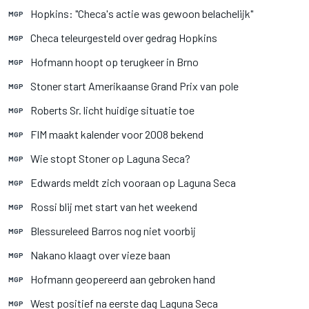
Hopkins: "Checa's actie was gewoon belachelijk"
MGP
Checa teleurgesteld over gedrag Hopkins
MGP
Hofmann hoopt op terugkeer in Brno
MGP
Stoner start Amerikaanse Grand Prix van pole
MGP
Roberts Sr. licht huidige situatie toe
MGP
FIM maakt kalender voor 2008 bekend
MGP
Wie stopt Stoner op Laguna Seca?
MGP
Edwards meldt zich vooraan op Laguna Seca
MGP
Rossi blij met start van het weekend
MGP
Blessureleed Barros nog niet voorbij
MGP
Nakano klaagt over vieze baan
MGP
Hofmann geopereerd aan gebroken hand
MGP
West positief na eerste dag Laguna Seca
MGP