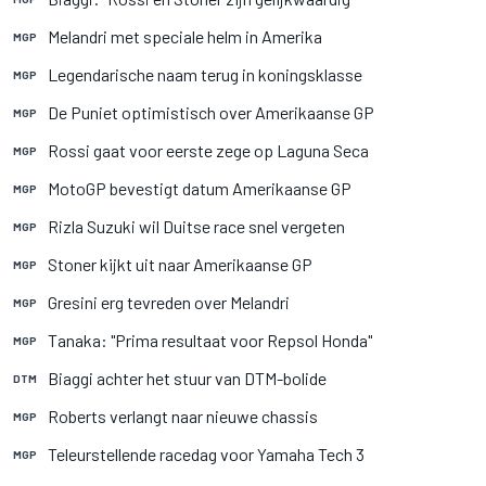
Melandri met speciale helm in Amerika
MGP
Legendarische naam terug in koningsklasse
MGP
De Puniet optimistisch over Amerikaanse GP
MGP
Rossi gaat voor eerste zege op Laguna Seca
MGP
MotoGP bevestigt datum Amerikaanse GP
MGP
Rizla Suzuki wil Duitse race snel vergeten
MGP
Stoner kijkt uit naar Amerikaanse GP
MGP
Gresini erg tevreden over Melandri
MGP
Tanaka: "Prima resultaat voor Repsol Honda"
MGP
Biaggi achter het stuur van DTM-bolide
DTM
Roberts verlangt naar nieuwe chassis
MGP
Teleurstellende racedag voor Yamaha Tech 3
MGP