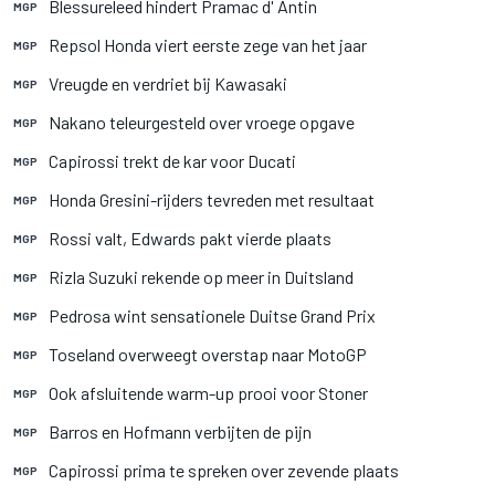
Blessureleed hindert Pramac d' Antin
MGP
Repsol Honda viert eerste zege van het jaar
MGP
Vreugde en verdriet bij Kawasaki
MGP
Nakano teleurgesteld over vroege opgave
MGP
Capirossi trekt de kar voor Ducati
MGP
Honda Gresini-rijders tevreden met resultaat
MGP
Rossi valt, Edwards pakt vierde plaats
MGP
Rizla Suzuki rekende op meer in Duitsland
MGP
Pedrosa wint sensationele Duitse Grand Prix
MGP
Toseland overweegt overstap naar MotoGP
MGP
Ook afsluitende warm-up prooi voor Stoner
MGP
Barros en Hofmann verbijten de pijn
MGP
Capirossi prima te spreken over zevende plaats
MGP