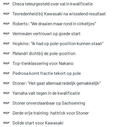
Checa teleurgesteld over val in kwalificatie
MGP
Tevredenheid bij Kawasaki na wisselend resultaat
MGP
Roberts: "We draaien maar rond in cirkeltjes"
MGP
Vermeulen vertrouwt op goede start
MGP
Hopkins: "Ik had op pole-position kunnen staan"
MGP
Melandri dichtbij de pole-position
MGP
Top-tienklassering voor Nakano
MGP
Pedrosa komt fractie tekort op pole
MGP
Stoner: "Het gaat allemaal redelijk gemakkelijk"
MGP
Yamaha valt tegen in de kwalificatie
MGP
Stoner onverslaanbaar op Sachsenring
MGP
Derde vrije training: hattrick voor Stoner
MGP
Solide start voor Kawasaki
MGP