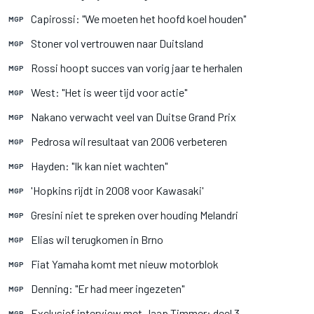
Capirossi: "We moeten het hoofd koel houden"
MGP
Stoner vol vertrouwen naar Duitsland
MGP
Rossi hoopt succes van vorig jaar te herhalen
MGP
West: "Het is weer tijd voor actie"
MGP
Nakano verwacht veel van Duitse Grand Prix
MGP
Pedrosa wil resultaat van 2006 verbeteren
MGP
Hayden: "Ik kan niet wachten"
MGP
'Hopkins rijdt in 2008 voor Kawasaki'
MGP
Gresini niet te spreken over houding Melandri
MGP
Elias wil terugkomen in Brno
MGP
Fiat Yamaha komt met nieuw motorblok
MGP
Denning: "Er had meer ingezeten"
MGP
Exclusief interview met Jaap Timmer: deel 3
MGP