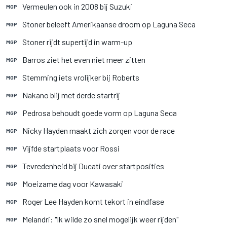
Vermeulen ook in 2008 bij Suzuki
MGP
Stoner beleeft Amerikaanse droom op Laguna Seca
MGP
Stoner rijdt supertijd in warm-up
MGP
Barros ziet het even niet meer zitten
MGP
Stemming iets vrolijker bij Roberts
MGP
Nakano blij met derde startrij
MGP
Pedrosa behoudt goede vorm op Laguna Seca
MGP
Nicky Hayden maakt zich zorgen voor de race
MGP
Vijfde startplaats voor Rossi
MGP
Tevredenheid bij Ducati over startposities
MGP
Moeizame dag voor Kawasaki
MGP
Roger Lee Hayden komt tekort in eindfase
MGP
Melandri: "Ik wilde zo snel mogelijk weer rijden"
MGP