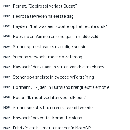
Pernat: "Capirossi verlaat Ducati"
MGP
Pedrosa tevreden na eerste dag
MGP
Hayden: "Het was een zooitje op het rechte stuk"
MGP
Hopkins en Vermeulen eindigen in middelveld
MGP
Stoner spreekt van eenvoudige sessie
MGP
Yamaha verwacht meer op zaterdag
MGP
Kawasaki denkt aan inzetten van drie machines
MGP
Stoner ook snelste in tweede vrije training
MGP
Hofmann: "Rijden in Duitsland brengt extra emotie"
MGP
Rossi: "Ik moet vechten voor elk punt"
MGP
Stoner snelste, Checa verrassend tweede
MGP
Kawasaki bevestigt komst Hopkins
MGP
Fabrizio erg blij met terugkeer in MotoGP
MGP