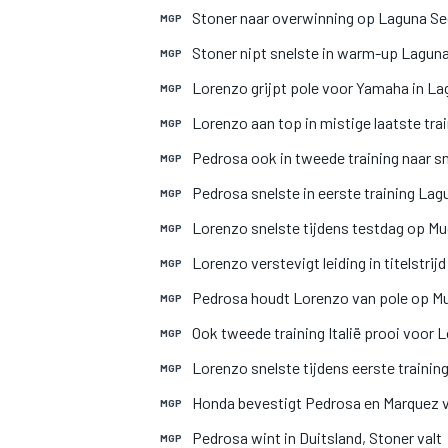
Stoner naar overwinning op Laguna S
MGP
Stoner nipt snelste in warm-up Lagun
MGP
Lorenzo grijpt pole voor Yamaha in L
MGP
Lorenzo aan top in mistige laatste tra
MGP
Pedrosa ook in tweede training naar sn
MGP
Pedrosa snelste in eerste training La
MGP
MOTOGP
Lorenzo snelste tijdens testdag op Mu
MGP
Lorenzo verstevigt leiding in titelstrij
MGP
Pedrosa houdt Lorenzo van pole op Mu
MGP
Ook tweede training Italië prooi voor 
MGP
Lorenzo snelste tijdens eerste trainin
MGP
Honda bevestigt Pedrosa en Marquez 
MGP
Pedrosa wint in Duitsland, Stoner valt
MGP