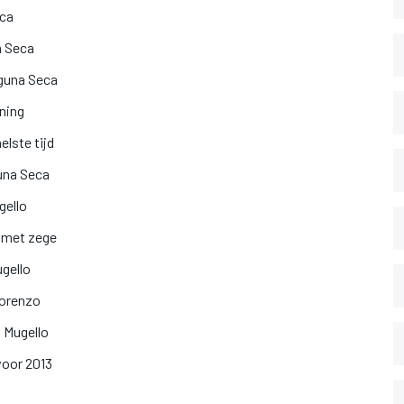
eca
a Seca
aguna Seca
ining
elste tijd
guna Seca
gello
d met zege
gello
Lorenzo
g Mugello
voor 2013