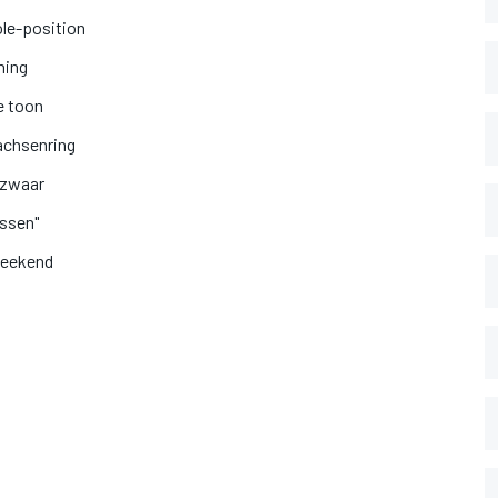
ole-position
ning
e toon
achsenring
e zwaar
Assen"
weekend