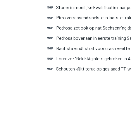
Stoner in moeilijke kwalificatie naar p
MGP
Pirro verrassend snelste in laatste trai
MGP
INDYCAR
Pedrosa zet ook op nat Sachsenring d
MGP
Pedrosa bovenaan in eerste training S
MGP
Bautista vindt straf voor crash veel t
MGP
Lorenzo: "Gelukkig niets gebroken in 
MGP
Schouten kijkt terug op geslaagd TT-
MGP
WEC
DTM