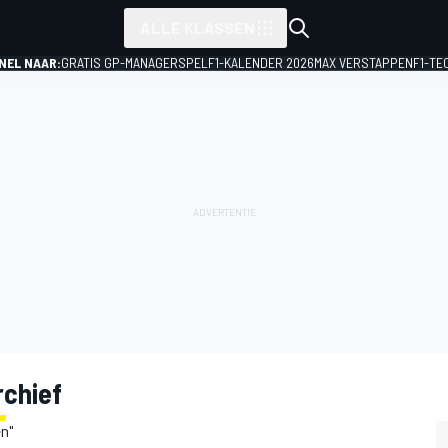
ALLE KLASSEN
NEL NAAR:
GRATIS GP-MANAGERSPEL
F1-KALENDER 2026
MAX VERSTAPPEN
F1-TE
rchief
en"