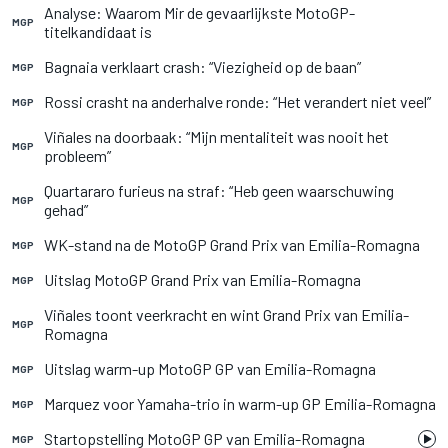
Analyse: Waarom Mir de gevaarlijkste MotoGP-
MGP
titelkandidaat is
Bagnaia verklaart crash: “Viezigheid op de baan”
MGP
Rossi crasht na anderhalve ronde: “Het verandert niet veel”
MGP
Viñales na doorbaak: “Mijn mentaliteit was nooit het
MGP
probleem”
Quartararo furieus na straf: “Heb geen waarschuwing
MGP
gehad”
WK-stand na de MotoGP Grand Prix van Emilia-Romagna
MGP
Uitslag MotoGP Grand Prix van Emilia-Romagna
MGP
Viñales toont veerkracht en wint Grand Prix van Emilia-
MGP
Romagna
Uitslag warm-up MotoGP GP van Emilia-Romagna
MGP
Marquez voor Yamaha-trio in warm-up GP Emilia-Romagna
MGP
Startopstelling MotoGP GP van Emilia-Romagna
MGP