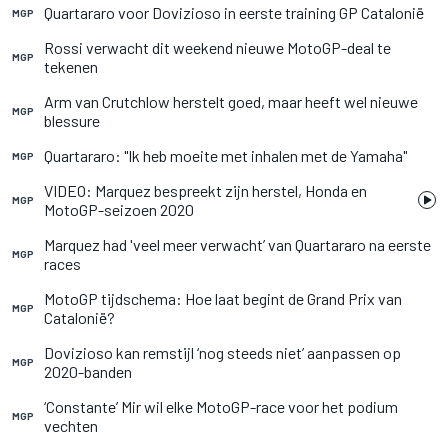
Quartararo voor Dovizioso in eerste training GP Catalonië
MGP
Rossi verwacht dit weekend nieuwe MotoGP-deal te
MGP
tekenen
Arm van Crutchlow herstelt goed, maar heeft wel nieuwe
MGP
blessure
Quartararo: "Ik heb moeite met inhalen met de Yamaha"
MGP
VIDEO: Marquez bespreekt zijn herstel, Honda en
MGP
MotoGP-seizoen 2020
Marquez had 'veel meer verwacht’ van Quartararo na eerste
MGP
races
MotoGP tijdschema: Hoe laat begint de Grand Prix van
MGP
Catalonië?
Dovizioso kan remstijl ‘nog steeds niet’ aanpassen op
MGP
2020-banden
‘Constante’ Mir wil elke MotoGP-race voor het podium
MGP
vechten