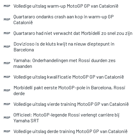
Volledige uitslag warm-up MotoGP GP van Catalonië
MGP
Quartararo ondanks crash aan kop in warm-up GP
MGP
Catalonië
Quartararo had niet verwacht dat Morbidelli zo snel zou zijn
MGP
Dovizioso is de kluts kwijt na nieuw dieptepunt in
MGP
Barcelona
Yamaha: Onderhandelingen met Rossi duurden zes
MGP
maanden
Volledige uitslag kwalificatie MotoGP GP van Catalonië
MGP
Morbidelli pakt eerste MotoGP-pole in Barcelona, Rossi
MGP
derde
Volledige uitslag vierde training MotoGP GP van Catalonië
MGP
Officieel: MotoGP-legende Rossi verlengt carrière bij
MGP
Yamaha SRT
Volledige uitslag derde training MotoGP GP van Catalonië
MGP