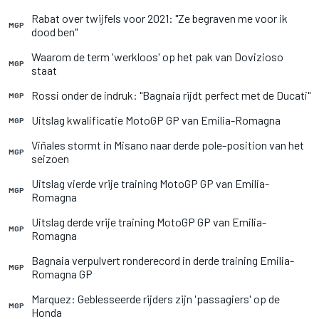
Rabat over twijfels voor 2021: "Ze begraven me voor ik
MGP
dood ben"
Waarom de term 'werkloos' op het pak van Dovizioso
MGP
staat
Rossi onder de indruk: "Bagnaia rijdt perfect met de Ducati"
MGP
Uitslag kwalificatie MotoGP GP van Emilia-Romagna
MGP
Viñales stormt in Misano naar derde pole-position van het
MGP
seizoen
Uitslag vierde vrije training MotoGP GP van Emilia-
MGP
Romagna
Uitslag derde vrije training MotoGP GP van Emilia-
MGP
Romagna
Bagnaia verpulvert ronderecord in derde training Emilia-
MGP
Romagna GP
Marquez: Geblesseerde rijders zijn 'passagiers' op de
MGP
Honda