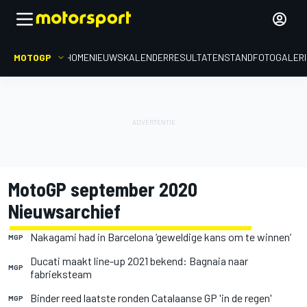
MOTOGP
HOME
NIEUWS
KALENDER
RESULTATEN
STAND
FOTOGALER
MotoGP september 2020
Nieuwsarchief
Nakagami had in Barcelona ‘geweldige kans om te winnen’
MGP
Ducati maakt line-up 2021 bekend: Bagnaia naar
MGP
fabrieksteam
Binder reed laatste ronden Catalaanse GP 'in de regen'
MGP