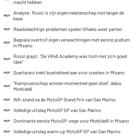
macht hebben
Analyse: Rossi is zijn eigen nalatenschap niet langer de
MGP
baas
Raadselachtige problemen spelen Viñales weer parten
MGP
Bagnaia overtrof eigen verwachtingen met eerste podium
MGP
in Misano
Rossi grapt: "De VR46 Academy was toch niet zo'n goed
MGP
idee"
Quartararo trekt boetekleed aan voor crashes in Misano
MGP
“Kampioenschap winnen momenteel geen doel”, aldus
MGP
Morbidelli
WK-stand na de MotoGP Grand Prix van San Marino
MGP
Volledige uitslag MotoGP GP van San Marino
MGP
Dominante eerste MotoGP-zege voor Morbidelli in Misano
MGP
Volledige uitslag warm-up MotoGP GP van San Marino
MGP