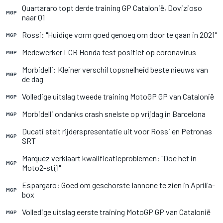
Quartararo topt derde training GP Catalonië, Dovizioso
MGP
naar Q1
Rossi: "Huidige vorm goed genoeg om door te gaan in 2021"
MGP
Medewerker LCR Honda test positief op coronavirus
MGP
Morbidelli: Kleiner verschil topsnelheid beste nieuws van
MGP
de dag
Volledige uitslag tweede training MotoGP GP van Catalonië
MGP
Morbidelli ondanks crash snelste op vrijdag in Barcelona
MGP
Ducati stelt rijderspresentatie uit voor Rossi en Petronas
MGP
SRT
Marquez verklaart kwalificatieproblemen: "Doe het in
MGP
Moto2-stijl"
Espargaro: Goed om geschorste Iannone te zien in Aprilia-
MGP
box
Volledige uitslag eerste training MotoGP GP van Catalonië
MGP