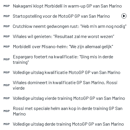
Nakagami klopt Morbidelli in warm-up GP van San Marino
MGP
Startopstelling voor de MotoGP GP van San Marino
MGP
Crutchlow neemt gedwongen rust: "Heb m'n arm nog nodig"
MGP
Viñales wil genieten: “Resultaat zal me worst wezen”
MGP
Morbidelli over Misano-helm: "We zijn allemaal gelijk"
MGP
Espargaro foetert na kwalificatie: "Ging mis in derde
MGP
training"
Volledige uitslag kwalificatie MotoGP GP van San Marino
MGP
Viñales domineert in kwalificatie GP San Marino, Rossi
MGP
vierde
Volledige uitslag vierde training MotoGP GP van San Marino
MGP
Rossi met speciale helm aan kop in derde training GP San
MGP
Marino
Volledige uitslag derde training MotoGP GP van San Marino
MGP