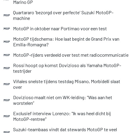
Marino GP
Quartararo 'bezorgd over perfecte' Suzuki MotoGP-
MGP
machine
MotoGP in oktober naar Portimao voor een test
MGP
MotoGP tijdschema: Hoe laat begint de Grand Prix van
MGP
Emilia-Romagna?
MotoGP-rijders verdeeld over test met radiocommunicatie
MGP
Rossi hoopt op komst Dovizioso als Yamaha MotoGP-
MGP
testrijder
Viñales snelste tijdens testdag Misano, Morbidelli slaat
MGP
over
Dovizioso maalt niet om WK-leiding: “Was aan het
MGP
worstelen”
Exclusief interview Lorenzo: "Ik was heel dicht bij
MGP
MotoGP-rentree"
Suzuki-teambaas vindt dat stewards MotoGP te veel
MGP