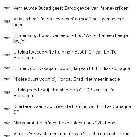
Vernieuwde Ducati geeft Zarco gevoel van ‘fabrieksrijder’
MGP
Viñales heeft 'niets gevonden' en gooit het over andere
MGP
boeg
Binder krijgt boost van eerste tijd: "Waren het een beetje
MGP
kwijt"
Uitslag tweede vrije training MotoGP GP van Emilia-
MGP
Romagna
Binder voor Nakagami op vrijdag van GP Emilia-Romagna
MGP
Misère duurt voort bij Honda: Bradl niet meer in actie
MGP
Uitslag eerste vrije training MotoGP GP van Emilia-
MGP
Romagna
Quartararo aan kop in eerste training van Emilia-Romagna
MGP
GP
Nakagami: Geen 'negatieve zaken' aan 2020-Honda
MGP
Vinales 'verwacht een reactie' van Yamaha na slechte San
MGP