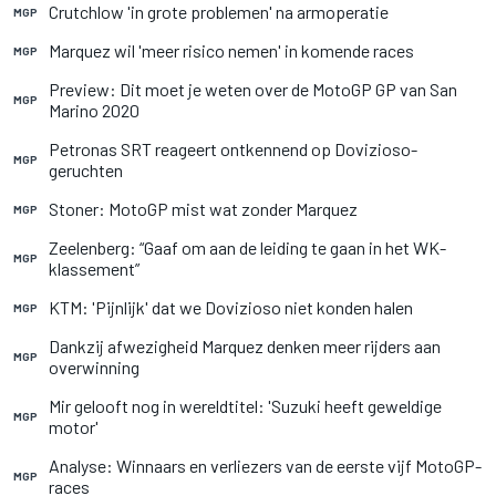
Crutchlow 'in grote problemen' na armoperatie
MGP
Marquez wil 'meer risico nemen' in komende races
MGP
Preview: Dit moet je weten over de MotoGP GP van San
MGP
Marino 2020
Petronas SRT reageert ontkennend op Dovizioso-
MGP
geruchten
Stoner: MotoGP mist wat zonder Marquez
MGP
Zeelenberg: “Gaaf om aan de leiding te gaan in het WK-
MGP
klassement”
KTM: 'Pijnlijk' dat we Dovizioso niet konden halen
MGP
Dankzij afwezigheid Marquez denken meer rijders aan
MGP
overwinning
Mir gelooft nog in wereldtitel: 'Suzuki heeft geweldige
MGP
motor'
Analyse: Winnaars en verliezers van de eerste vijf MotoGP-
MGP
races