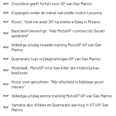
Crutchlow geeft forfait voor GP van San Marino
MGP
Espargaro onder de indruk van snelle rookie Lecuona
MGP
Rossi: “Voel me weer 30” na sterke vrijdag in Misano
MGP
Bastianini bevestigt: “Heb MotoGP-contract bij Ducati
MGP
getekend”
Volledige uitslag tweede training MotoGP GP van San
MGP
Marino
Quartararo topt vrijdagtrainingen GP van San Marino
MGP
Morbidelli: MotoGP mist ‘een killer’ die titelstrijd kan
MGP
beslissen
Rossi over geruchten: "Mijn afscheid is blijkbaar groot
MGP
nieuws"
Volledige uitslag eerste training MotoGP GP van San Marino
MGP
Yamaha-duo Viñales en Quartararo aan kop in VT1 GP San
MGP
Marino