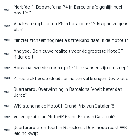
Morbidelli: Boosheid na P4 in Barcelona 'eigenlijk heel
MGP
positief'
Viñales terug bij af na P9 in Catalonië: “Niks ging volgens
MGP
plan”
Mir ziet zichzelf nog niet als titelkandidaat in de MotoGP
MGP
Analyse: De nieuwe realiteit voor de grootste MotoGP-
MGP
rijder ooit
Rossi na tweede crash op rij: “Titelkansen zijn om zeep”
MGP
Zarco trekt boetekleed aan na ten val brengen Dovizioso
MGP
Quartararo: Overwinning in Barcelona “voelt beter dan
MGP
Jerez”
WK-stand na de MotoGP Grand Prix van Catalonië
MGP
Volledige uitslag MotoGP Grand Prix van Catalonië
MGP
Quartararo triomfeert in Barcelona, Dovizioso raakt WK-
MGP
leiding kwijt