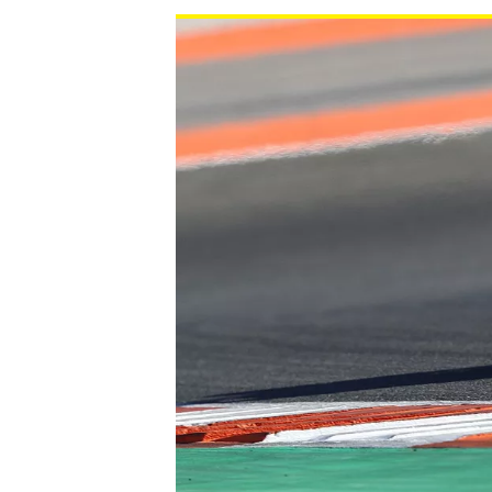
INDYCAR
WEC
DTM