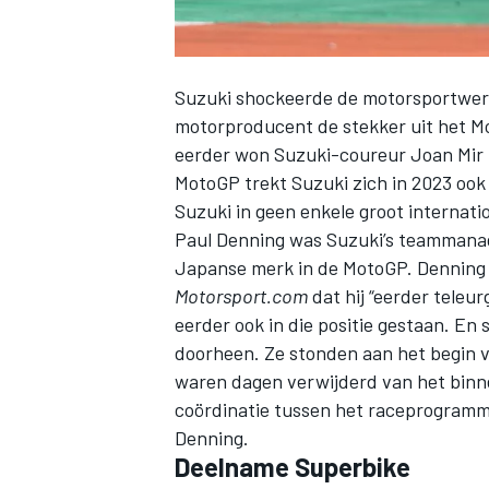
Suzuki
shockeerde de motorsportwer
motorproducent de stekker uit het M
eerder won Suzuki-coureur
Joan Mir
MotoGP trekt Suzuki zich in 2023 oo
Suzuki in geen enkele groot internat
Paul Denning was Suzuki’s teammanager
Japanse merk in de MotoGP. Denning v
Motorsport.com
dat hij “eerder teleur
eerder ook in die positie gestaan. E
doorheen. Ze stonden aan het begin 
waren dagen verwijderd van het binn
coördinatie tussen het raceprogram
Denning.
Deelname Superbike