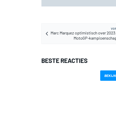
voor GP van Aragón
VOR
Marc Marquez optimistisch over 2023:
MotoGP-kampioenschap
MEER RACEKLASSEN
BESTE REACTIES
BEKIJK