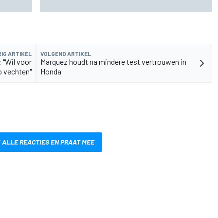
tijden, uitzending en meer
IG ARTIKEL
VOLGEND ARTIKEL
 "Wil voor
Marquez houdt na mindere test vertrouwen in
 vechten"
Honda
 ALLE REACTIES EN PRAAT MEE