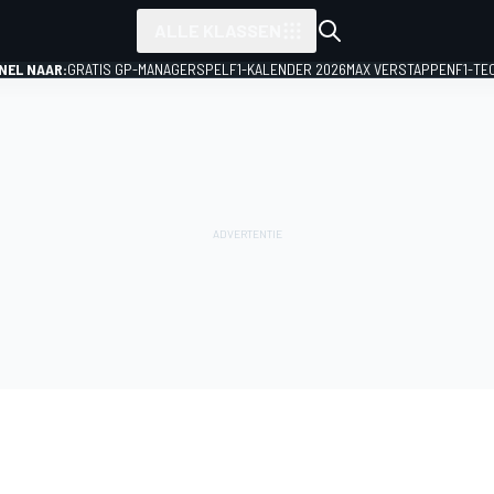
ALLE KLASSEN
NEL NAAR:
GRATIS GP-MANAGERSPEL
F1-KALENDER 2026
MAX VERSTAPPEN
F1-TE