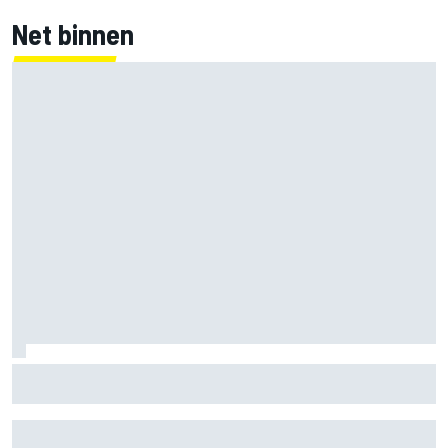
Net binnen
Nieuwe merchandisecollectie van Oscar Piastri valt in de
smaak bij fans