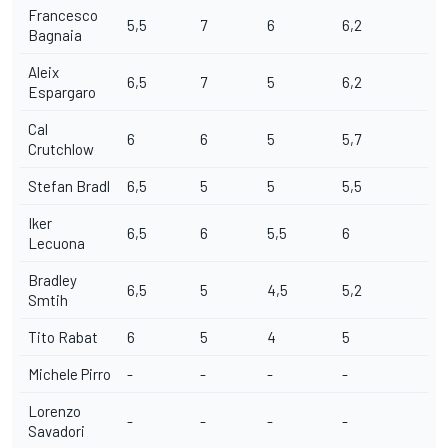
Francesco
5,5
7
6
6,2
Bagnaia
Aleix
6,5
7
5
6,2
Espargaro
Cal
6
6
5
5,7
Crutchlow
Stefan Bradl
6,5
5
5
5,5
Iker
6,5
6
5,5
6
Lecuona
Bradley
6,5
5
4,5
5,2
Smtih
Tito Rabat
6
5
4
5
Michele Pirro
-
-
-
-
Lorenzo
-
-
-
-
Savadori