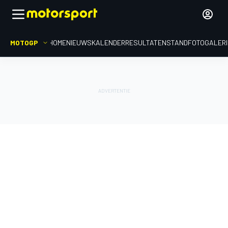
MOTOGP
HOME
NIEUWS
KALENDER
RESULTATEN
STAND
FOTOGALER