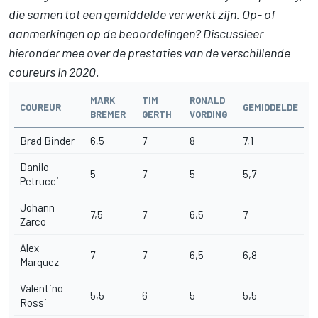
die samen tot een gemiddelde verwerkt zijn. Op- of
aanmerkingen op de beoordelingen? Discussieer
hieronder mee over de prestaties van de verschillende
coureurs in 2020.
MARK
TIM
RONALD
COUREUR
GEMIDDELDE
BREMER
GERTH
VORDING
Brad Binder
6,5
7
8
7,1
Danilo
5
7
5
5,7
Petrucci
Johann
7,5
7
6,5
7
Zarco
Alex
7
7
6,5
6,8
Marquez
Valentino
5,5
6
5
5,5
Rossi