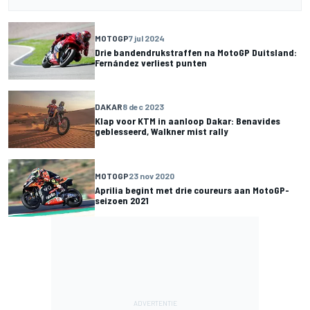
MOTOGP
7 jul 2024
Drie bandendrukstraffen na MotoGP Duitsland:
Fernández verliest punten
DAKAR
8 dec 2023
Klap voor KTM in aanloop Dakar: Benavides
geblesseerd, Walkner mist rally
MOTOGP
23 nov 2020
Aprilia begint met drie coureurs aan MotoGP-
seizoen 2021