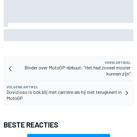
Christian Lundgaard moet in Portland van achteren komen
na problemen in kwalificatie
VORIG ARTIKEL
Binder over MotoGP-debuut: “Het had zoveel mooier
kunnen zijn”
VOLGEND ARTIKEL
Dovizioso is ook blij met carrière als hij niet terugkeert in
MotoGP
BESTE REACTIES