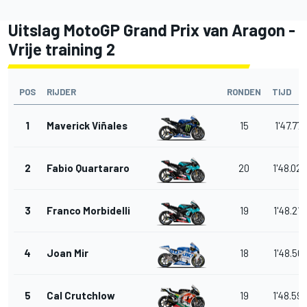
Uitslag MotoGP Grand Prix van Aragon -
Vrije training 2
POS
RIJDER
RONDEN
TIJD
1
Maverick Viñales
15
1'47.771
2
Fabio Quartararo
20
1'48.020
3
Franco Morbidelli
19
1'48.218
4
Joan Mir
18
1'48.501
5
Cal Crutchlow
19
1'48.59