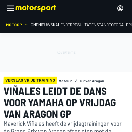
MOTOGP
HOME
NIEUWS
KALENDER
RESULTATEN
STAND
FOTOGALER
VERSLAG VRIJE TRAINING
MotoGP
GP van Aragon
VIÑALES LEIDT DE DANS
VOOR YAMAHA OP VRIJDAG
VAN ARAGON GP
Maverick Viñales heeft de vrijdagtrainingen voor
de Grand Prix van Aragon afgesloten met de