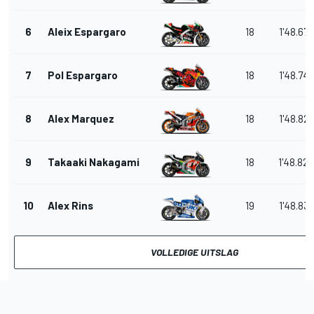
6
Aleix Espargaro
18
1'48.670
7
Pol Espargaro
18
1'48.74
8
Alex Marquez
18
1'48.82
9
Takaaki Nakagami
18
1'48.82
10
Alex Rins
19
1'48.83
VOLLEDIGE UITSLAG