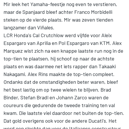
Mir leek het Yamaha-feestje nog even te verstieren,
maar de Spanjaard bleef achter Franco Morbidelli
steken op de vierde plaats. Mir was zeven tienden
langzamer dan Viñales.
LCR Honda's Cal Crutchlow werd vijfde voor Aleix
Espargaro van Aprilia en Pol Espargaro van KTM. Alex
Marquez wist zich na een knappe laatste run nog in de
top-tien te plaatsen, hij schoof op naar de achtste
plaats en was daarmee net iets rapper dan Takaaki
Nakagami. Alex Rins maakte de top-tien compleet.
Ondanks dat de omstandigheden beter waren, bleef
het best lastig om op twee wielen te blijven. Brad
Binder, Stefan Bradl en Johann Zarco waren de
coureurs die gedurende de tweede training ten val
kwam. Die laatste viel daardoor net buiten de top-tien.
Dat gold overigens ook voor de andere Ducati's. Het
werd een slechte dag voor de Italiaanse constructeur