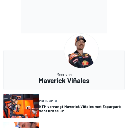
Meer van
Maverick Viñales
MOTOGP
1 d
KTM vervangt Maverick Viñales met Espargaró
voor Britse GP