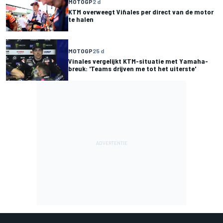
MOTOGP
2 d
KTM overweegt Viñales per direct van de motor
te halen
MOTOGP
25 d
Vinales vergelijkt KTM-situatie met Yamaha-
breuk: 'Teams drijven me tot het uiterste'