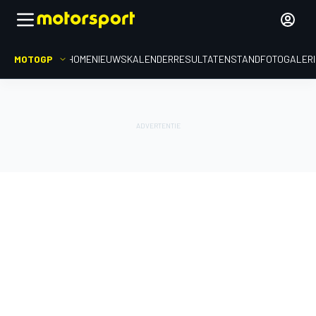
MOTOGP
HOME
NIEUWS
KALENDER
RESULTATEN
STAND
FOTOGALER