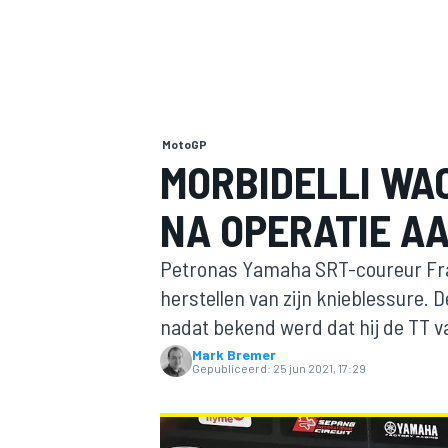
MotoGP
MORBIDELLI WA
NA OPERATIE AA
MOTOGP
Petronas Yamaha SRT-coureur Fran
herstellen van zijn knieblessure. De
nadat bekend werd dat hij de TT v
Mark Bremer
Gepubliceerd:
25 jun 2021, 17:29