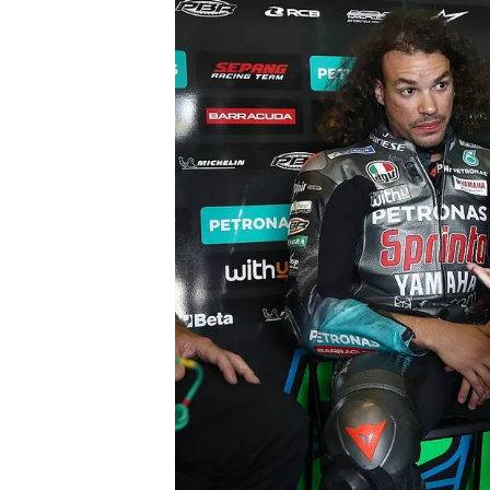
INDYCAR
WEC
DTM