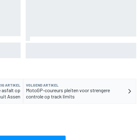
 nieuwe
F2-talent Rafael Camara reageert op Haas F1-
geruchten voor 2027
IG ARTIKEL
VOLGEND ARTIKEL
 asfalt op
MotoGP-coureurs pleiten voor strengere
cuit Assen
controle op track limits