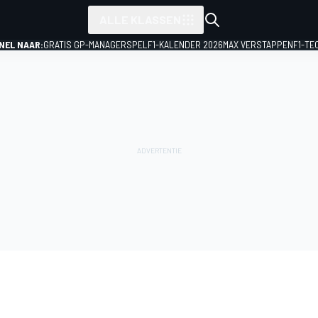
ALLE KLASSEN
NEL NAAR:
GRATIS GP-MANAGERSPEL
F1-KALENDER 2026
MAX VERSTAPPEN
F1-TE