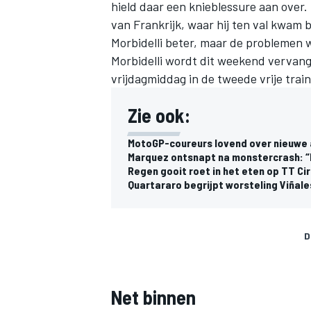
hield daar een knieblessure aan over.
van Frankrijk, waar hij ten val kwam b
Morbidelli beter, maar de problemen 
Morbidelli wordt dit weekend vervang
vrijdagmiddag in de tweede vrije trai
Zie ook:
MotoGP-coureurs lovend over nieuwe a
Marquez ontsnapt na monstercrash: “
Regen gooit roet in het eten op TT Ci
Quartararo begrijpt worsteling Viñales
D
Net binnen