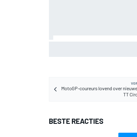
Lewis Hamilton deelt eerste foto's van
puppy Halo
MEER RACEKLASSEN
VOR
MotoGP-coureurs lovend over nieuwe
TT Cir
BESTE REACTIES