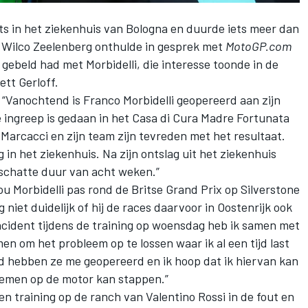
ts in het ziekenhuis van Bologna en duurde iets meer dan
Wilco Zeelenberg onthulde in gesprek met
MotoGP.com
 gebeld had met Morbidelli, die interesse toonde in de
ett Gerloff
.
: “Vanochtend is Franco Morbidelli geopereerd aan zijn
 ingreep is gedaan in het Casa di Cura Madre Fortunata
 Marcacci en zijn team zijn tevreden met het resultaat.
g in het ziekenhuis. Na zijn ontslag uit het ziekenhuis
schatte duur van acht weken.”
u Morbidelli pas rond de Britse Grand Prix op Silverstone
g niet duidelijk of hij de races daarvoor in Oostenrijk ook
 incident tijdens de training op woensdag heb ik samen met
n om het probleem op te lossen waar ik al een tijd last
nd hebben ze me geopereerd en ik hoop dat ik hiervan kan
lemen op de motor kan stappen.”
een training op de ranch van
Valentino Rossi
in de fout en