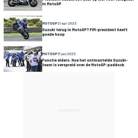
in MotoGP
MOTOGP
21 apr 2023
Suzuki terug in MotoGP? FIM-president heeft
goede hoop
MOTOGP
17 jan 2023
Functie elders: Hoe het ontmantelde Suzuki-
team is verspreid over de MotoGP-paddock