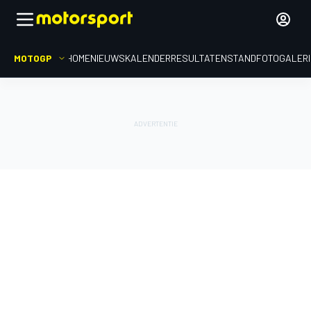
MOTOGP
HOME
NIEUWS
KALENDER
RESULTATEN
STAND
FOTOGALER