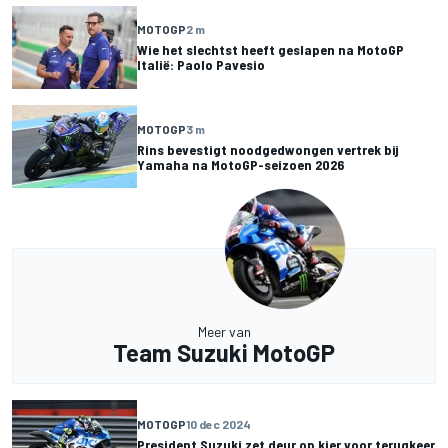
MOTOGP
2 m
Wie het slechtst heeft geslapen na MotoGP
Italië: Paolo Pavesio
MOTOGP
3 m
Rins bevestigt noodgedwongen vertrek bij
Yamaha na MotoGP-seizoen 2026
Meer van
Team Suzuki MotoGP
MOTOGP
10 dec 2024
President Suzuki zet deur op kier voor terugkeer