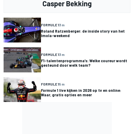
Casper Bekking
FORMULE 1
3 m
Roland Ratzenberger: de inside story van het
Imola-weekend
FORMULE 1
3 m
F1-talentenprogramma’s: Welke coureur wordt
gesteund door welk team?
FORMULE 1
5 m
Formule 1 live kijken in 2026 op tv en online:
Waar, gratis opties en meer