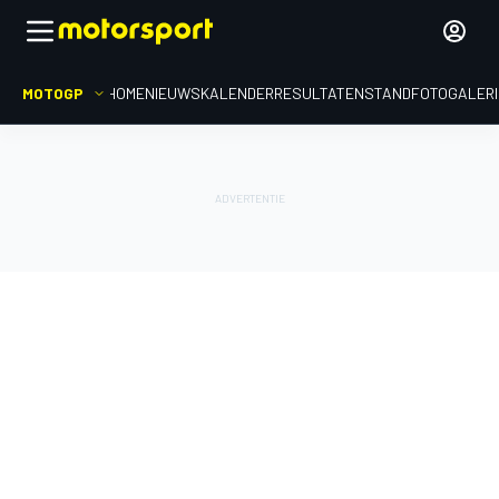
MOTOGP
HOME
NIEUWS
KALENDER
RESULTATEN
STAND
FOTOGALER