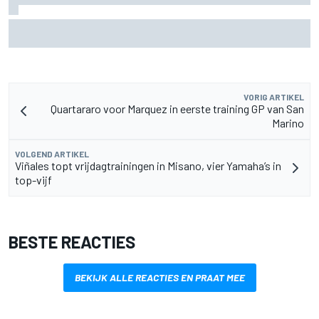
MotoGP Grand Prix van Groot-Brittannië 2026: tijden,
uitzending en meer
VORIG ARTIKEL
Quartararo voor Marquez in eerste training GP van San
Marino
VOLGEND ARTIKEL
Viñales topt vrijdagtrainingen in Misano, vier Yamaha’s in
top-vijf
BESTE REACTIES
BEKIJK ALLE REACTIES EN PRAAT MEE