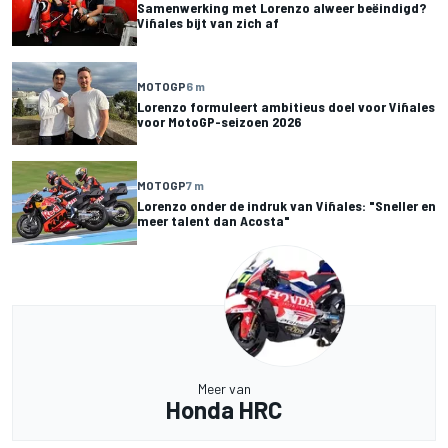
Samenwerking met Lorenzo alweer beëindigd?
Viñales bijt van zich af
MOTOGP
6 m
Lorenzo formuleert ambitieus doel voor Viñales
voor MotoGP-seizoen 2026
MOTOGP
7 m
Lorenzo onder de indruk van Viñales: "Sneller en
meer talent dan Acosta"
Meer van
Honda HRC