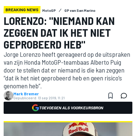
BREAKING NEWS
MotoGP
GP van San Marino
LORENZO: "NIEMAND KAN
ZEGGEN DAT IK HET NIET
GEPROBEERD HEB"
Jorge Lorenzo heeft gereageerd op de uitspraken
van zijn Honda MotoGP-teambaas Alberto Puig
door te stellen dat er niemand is die kan zeggen
“dat ik het niet geprobeerd heb en geen risico’s
genomen heb”.
Mark Bremer
Gepubliceerd:
13 sep 2019, 11:21
TOEVOEGEN ALS VOORKEURSBRON