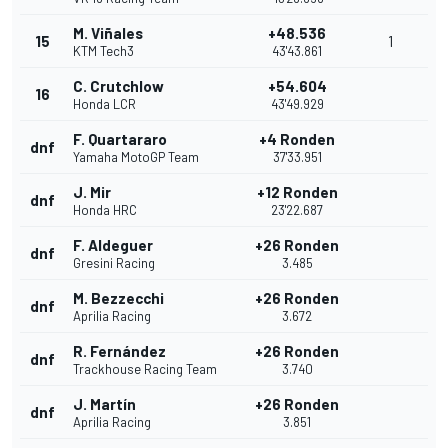
M. Viñales
+48.536
15
1
KTM Tech3
43'43.861
C. Crutchlow
+54.604
16
Honda LCR
43'49.929
F. Quartararo
+4 Ronden
dnf
Yamaha MotoGP Team
37'33.951
J. Mir
+12 Ronden
dnf
Honda HRC
23'22.687
F. Aldeguer
+26 Ronden
dnf
Gresini Racing
3.485
M. Bezzecchi
+26 Ronden
dnf
Aprilia Racing
3.672
R. Fernández
+26 Ronden
dnf
Trackhouse Racing Team
3.740
J. Martín
+26 Ronden
dnf
Aprilia Racing
3.851