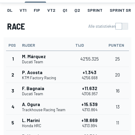
DL
VT1
FIP
VT2
Q1
Q2
SPRINT
SPRINT SR
RACE
Alle statistieken
POS
RIJDER
TIJD
PUNTEN
M. Márquez
1
42'55.325
25
Ducati Team
P. Acosta
+1.343
2
20
KTM Factory Racing
42'56.668
F. Bagnaia
+11.632
3
16
Ducati Team
43'06.957
A. Ogura
+15.539
4
13
Trackhouse Racing Team
43'10.864
L. Marini
+18.669
5
11
Honda HRC
43'13.994