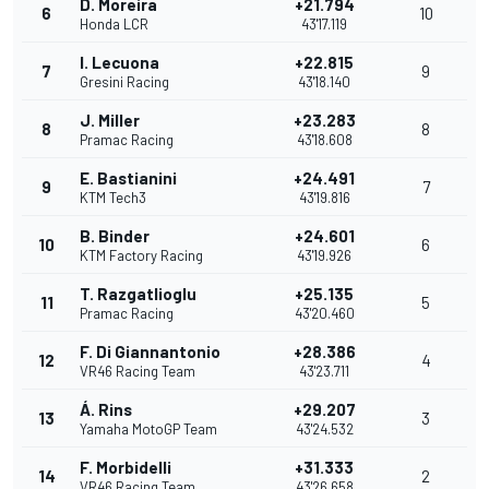
D. Moreira
+21.794
6
10
Honda LCR
43'17.119
I. Lecuona
+22.815
7
9
Gresini Racing
43'18.140
J. Miller
+23.283
8
8
Pramac Racing
43'18.608
E. Bastianini
+24.491
9
7
KTM Tech3
43'19.816
B. Binder
+24.601
10
6
KTM Factory Racing
43'19.926
T. Razgatlioglu
+25.135
11
5
Pramac Racing
43'20.460
F. Di Giannantonio
+28.386
12
4
VR46 Racing Team
43'23.711
Á. Rins
+29.207
13
3
Yamaha MotoGP Team
43'24.532
F. Morbidelli
+31.333
14
2
VR46 Racing Team
43'26.658