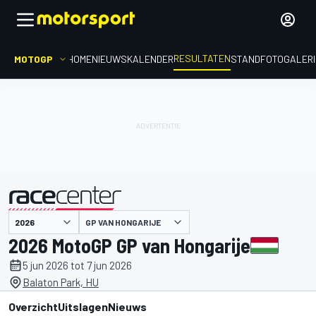
RESULTATEN
MOTOGP
HOME
NIEUWS
KALENDER
STAND
FOTOGALER
GP VAN HONGARIJE
gepresenteerd door
2026 MotoGP GP van Hongarije
5 jun 2026 tot 7 jun 2026
Balaton Park, HU
Overzicht
Uitslagen
Nieuws