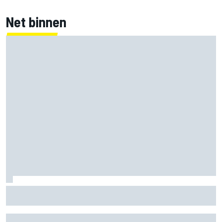
Net binnen
Marc Marquez over titelkansen: “Nog een MotoGP-titel
verandert mijn leven niet”