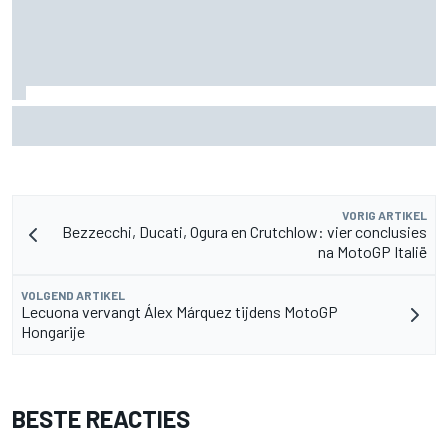
Fittipaldi: strijd tussen Antonelli en Russell is goed voor F1
VORIG ARTIKEL
Bezzecchi, Ducati, Ogura en Crutchlow: vier conclusies
na MotoGP Italië
VOLGEND ARTIKEL
Lecuona vervangt Álex Márquez tijdens MotoGP
Hongarije
BESTE REACTIES