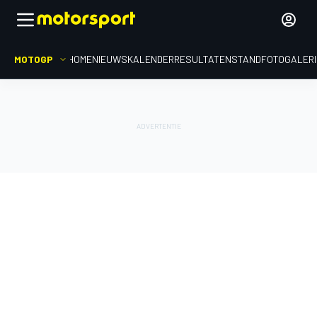
MOTOGP
HOME
NIEUWS
KALENDER
RESULTATEN
STAND
FOTOGALER