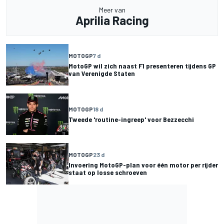
Meer van
Aprilia Racing
MOTOGP
7 d
MotoGP wil zich naast F1 presenteren tijdens GP
van Verenigde Staten
MOTOGP
18 d
Tweede 'routine-ingreep' voor Bezzecchi
MOTOGP
23 d
Invoering MotoGP-plan voor één motor per rijder
staat op losse schroeven