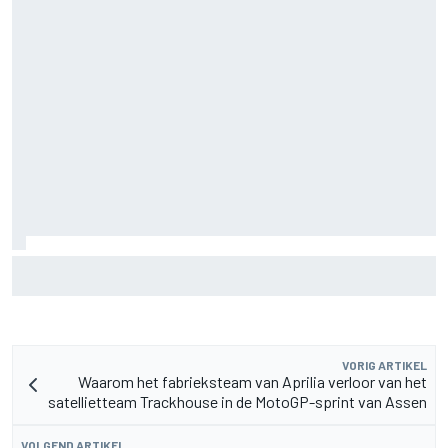
MotoGP Grand Prix van Groot-Brittannië 2026: tijden,
uitzending en meer
VORIG ARTIKEL
Waarom het fabrieksteam van Aprilia verloor van het
satellietteam Trackhouse in de MotoGP-sprint van Assen
VOLGEND ARTIKEL