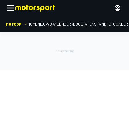
MOTOGP
HOME
NIEUWS
KALENDER
RESULTATEN
STAND
FOTOGALER