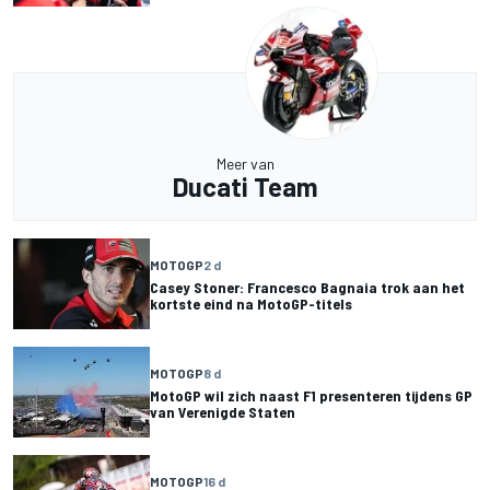
Meer van
Ducati Team
MOTOGP
2 d
Casey Stoner: Francesco Bagnaia trok aan het
kortste eind na MotoGP-titels
MOTOGP
8 d
MotoGP wil zich naast F1 presenteren tijdens GP
van Verenigde Staten
MOTOGP
16 d