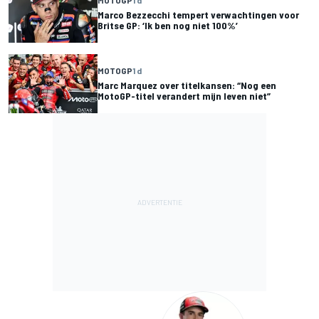
Marco Bezzecchi tempert verwachtingen voor
Britse GP: ‘Ik ben nog niet 100%’
MOTOGP
1 d
Marc Marquez over titelkansen: “Nog een
MotoGP-titel verandert mijn leven niet”