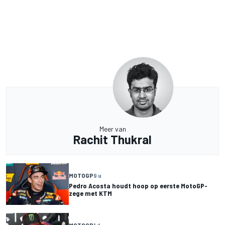
Meer van
Rachit Thukral
MOTOGP
9 u
Pedro Acosta houdt hoop op eerste MotoGP-
zege met KTM
MOTOGP
1 d