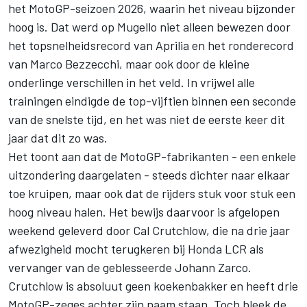
het MotoGP-seizoen 2026, waarin het niveau bijzonder
hoog is. Dat werd op Mugello niet alleen bewezen door
het topsnelheidsrecord van Aprilia en het ronderecord
van Marco Bezzecchi, maar ook door de kleine
onderlinge verschillen in het veld. In vrijwel alle
trainingen eindigde de top-vijftien binnen een seconde
van de snelste tijd, en het was niet de eerste keer dit
jaar dat dit zo was.
Het toont aan dat de MotoGP-fabrikanten - een enkele
uitzondering daargelaten - steeds dichter naar elkaar
toe kruipen, maar ook dat de rijders stuk voor stuk een
hoog niveau halen. Het bewijs daarvoor is afgelopen
weekend geleverd door Cal Crutchlow, die na drie jaar
afwezigheid mocht terugkeren bij
Honda LCR
als
vervanger van de geblesseerde
Johann Zarco
.
Crutchlow is absoluut geen koekenbakker en heeft drie
MotoGP-zeges achter zijn naam staan. Toch bleek de