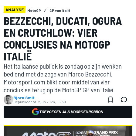
ANALYSE
MotoGP
GP van Italië
BEZZECCHI, DUCATI, OGURA
EN CRUTCHLOW: VIER
CONCLUSIES NA MOTOGP
ITALIË
Het Italiaanse publiek is zondag op zijn wenken
bediend met de zege van Marco Bezzecchi.
Motorsport.com blikt door middel van vier
conclusies terug op de MotoGP GP van Italië.
Bjorn Smit
Gepubliceerd:
2 jun 2026, 05:30
TOEVOEGEN ALS VOORKEURSBRON