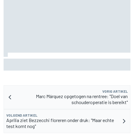
Pedro Acosta houdt hoop op eerste MotoGP-zege met KTM
VORIG ARTIKEL
Marc Márquez opgetogen na rentree: "Doel van
schouderoperatie is bereikt"
VOLGEND ARTIKEL
Aprilia ziet Bezzecchi floreren onder druk: "Maar echte
test komt nog"