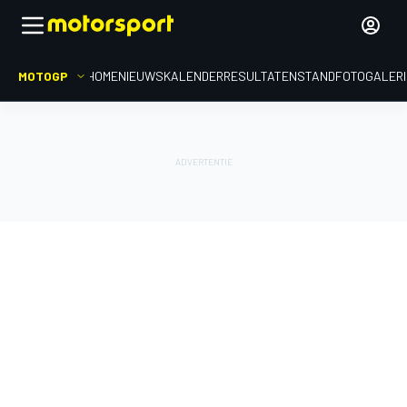
MOTOGP
HOME
NIEUWS
KALENDER
RESULTATEN
STAND
FOTOGALER