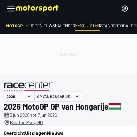
RESULTATEN
MOTOGP
HOME
NIEUWS
KALENDER
STAND
FOTOGALER
GP VAN HONGARIJE
gepresenteerd door
2026 MotoGP GP van Hongarije
5 jun 2026 tot 7 jun 2026
Balaton Park, HU
Overzicht
Uitslagen
Nieuws