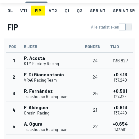
DL
VT1
FIP
VT2
Q1
Q2
SPRINT
SPRINT SR
FIP
Alle statistieken
POS
RIJDER
RONDEN
TIJD
P. Acosta
1
24
1'36.827
KTM Factory Racing
F. Di Giannantonio
+0.413
2
24
VR46 Racing Team
1'37.240
R. Fernández
+0.501
3
25
Trackhouse Racing Team
1'37.328
F. Aldeguer
+0.613
4
21
Gresini Racing
1'37.440
A. Ogura
+0.654
5
22
Trackhouse Racing Team
1'37.481