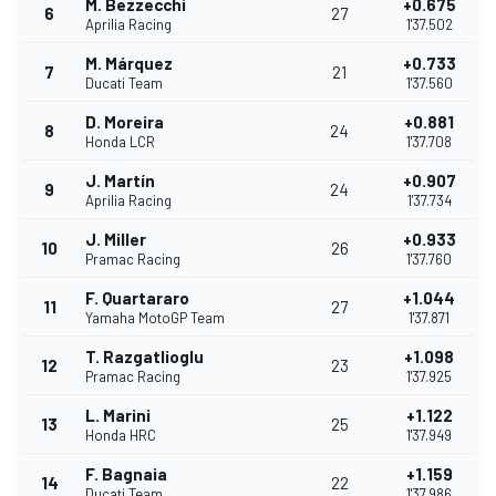
M. Bezzecchi
+0.675
6
27
Aprilia Racing
1'37.502
M. Márquez
+0.733
7
21
Ducati Team
1'37.560
D. Moreira
+0.881
8
24
Honda LCR
1'37.708
J. Martín
+0.907
9
24
Aprilia Racing
1'37.734
J. Miller
+0.933
10
26
Pramac Racing
1'37.760
F. Quartararo
+1.044
11
27
Yamaha MotoGP Team
1'37.871
T. Razgatlioglu
+1.098
12
23
Pramac Racing
1'37.925
L. Marini
+1.122
13
25
Honda HRC
1'37.949
F. Bagnaia
+1.159
14
22
Ducati Team
1'37.986