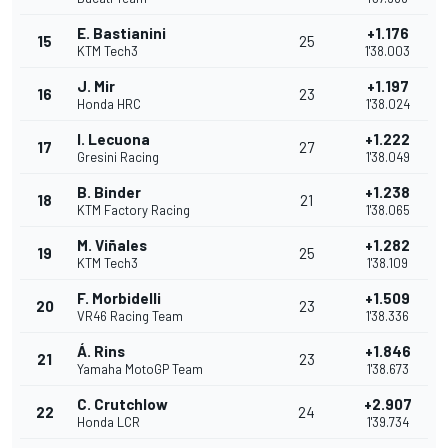
E. Bastianini
+1.176
15
25
KTM Tech3
1'38.003
J. Mir
+1.197
16
23
Honda HRC
1'38.024
I. Lecuona
+1.222
17
27
Gresini Racing
1'38.049
B. Binder
+1.238
18
21
KTM Factory Racing
1'38.065
M. Viñales
+1.282
19
25
KTM Tech3
1'38.109
F. Morbidelli
+1.509
20
23
VR46 Racing Team
1'38.336
Á. Rins
+1.846
21
23
Yamaha MotoGP Team
1'38.673
C. Crutchlow
+2.907
22
24
Honda LCR
1'39.734