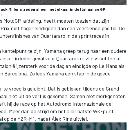
ck Miller streden alleen met elkaar in de Italiaanse GP.
es
s MotoGP-afdeling, heeft moeten toezien dat zijn
 Prix niet hoger eindigden dan een veertiende positie. De
ntenfinishes van Quartararo in de sprintraces in
 kantelpunt te zijn. Yamaha greep terug naar een oudere
erp - in ieder geval voor Quartararo - zijn vruchten af.
alonië ijzersterk voor de dag en eindigde op Le Mans als
 in Barcelona. Zo leek Yamaha een stap in de goede
r te vroeg is gejuicht. Dat is gebleken tijdens de Grand
emaal niet uit de verf is gekomen. Samen met merkgenoten
ft hij de race op het Autodromo Internazionale del
de. Meer dan de strijd om het allerlaatste WK-punt
tal op de YZR-M1, nadat
Álex Rins
uitviel.