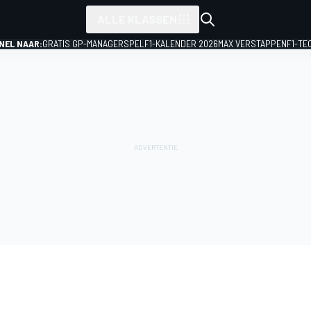
ALLE KLASSEN
NEL NAAR:
GRATIS GP-MANAGERSPEL
F1-KALENDER 2026
MAX VERSTAPPEN
F1-TE