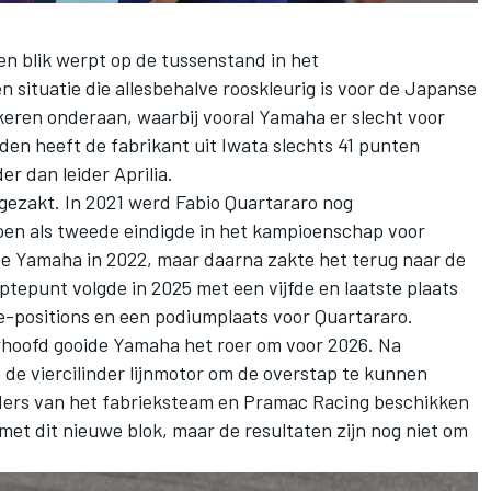
en blik werpt op de tussenstand in het
situatie die allesbehalve rooskleurig is voor de Japanse
eren onderaan, waarbij vooral Yamaha er slecht voor
den heeft de fabrikant uit Iwata slechts 41 punten
r dan leider Aprilia.
gezakt. In 2021 werd
Fabio Quartararo
nog
oen als tweede eindigde in het kampioenschap voor
de Yamaha in 2022, maar daarna zakte het terug naar de
eptepunt volgde in 2025 met een vijfde en laatste plaats
le-positions en een podiumplaats voor Quartararo.
erhoofd gooide Yamaha het roer om voor 2026. Na
e viercilinder lijnmotor om de overstap te kunnen
ders van het fabrieksteam en
Pramac Racing
beschikken
met dit nieuwe blok, maar de resultaten zijn nog niet om