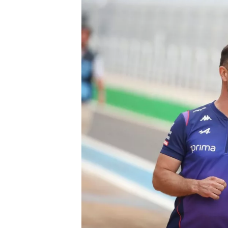
INDYCAR
WEC
DTM