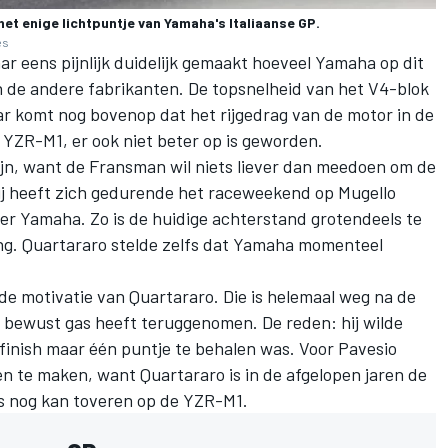
t enige lichtpuntje van Yamaha's Italiaanse GP.
es
ar eens pijnlijk duidelijk gemaakt hoeveel Yamaha op dit
 de andere fabrikanten. De topsnelheid van het V4-blok
ar komt nog bovenop dat het rijgedrag van de motor in de
YZR-M1, er ook niet beter op is geworden.
jn, want de Fransman wil niets liever dan meedoen om de
j heeft zich gedurende het raceweekend op Mugello
ver Yamaha. Zo is de huidige achterstand grotendeels te
ng. Quartararo stelde zelfs dat Yamaha momenteel
 de motivatie van Quartararo. Die is helemaal weg na de
ase bewust gas heeft teruggenomen. De reden: hij wilde
 finish maar één puntje te behalen was. Voor Pavesio
n te maken, want Quartararo is in de afgelopen jaren de
s nog kan toveren op de YZR-M1.