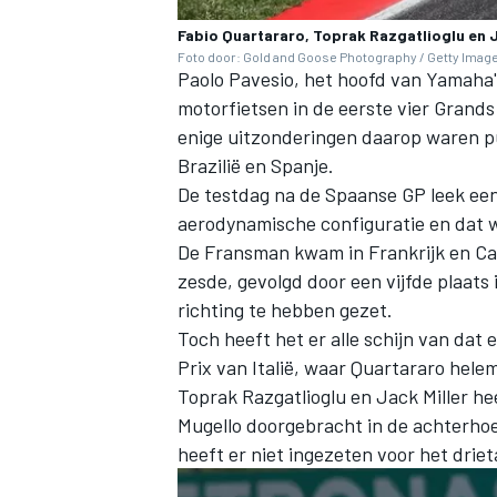
Fabio Quartararo, Toprak Razgatlioglu en Ja
Foto door: Gold and Goose Photography / Getty Imag
Paolo Pavesio, het hoofd van Yamaha'
motorfietsen in de eerste vier Grands
enige uitzonderingen daarop waren pu
Brazilië en Spanje.
De testdag na de Spaanse GP leek een
aerodynamische configuratie en dat wi
De Fransman kwam in Frankrijk en Cat
zesde, gevolgd door een vijfde plaats
richting te hebben gezet.
Toch heeft het er alle schijn van dat e
Prix van Italië, waar Quartararo hel
Toprak Razgatlioglu
en
Jack Miller
hee
Mugello doorgebracht in de achterhoe
heeft er niet ingezeten voor het drie