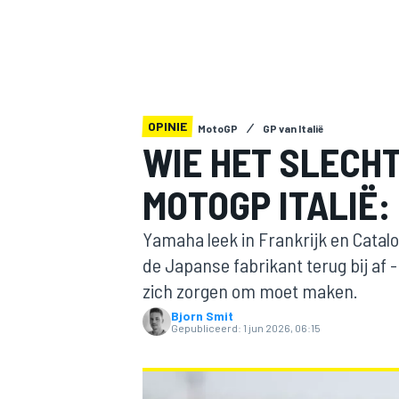
OPINIE
MotoGP
GP van Italië
WIE HET SLECH
MOTOGP ITALIË:
MOTOGP
Yamaha leek in Frankrijk en Catalo
de Japanse fabrikant terug bij af 
zich zorgen om moet maken.
Bjorn Smit
Gepubliceerd:
1 jun 2026, 06:15