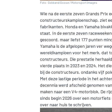
Foto: Gold and Goose / Motorsport Images
Wie na de eerste zeven Grands Prix e
constructeurskampioenschap, ziet een 
fabrikanten. Honda en Yamaha bivakk
staat. In de eerste zeven raceweeken
gescoord, maar liefst 177 punten minde
Yamaha is de afgelopen jaren ver weg
wereldkampioen voor het merk, dat t
constructeurs. Die prestatie herhaal
vierde plaats in 2023 en 2024. Het di
bij de constructeurs, ondanks vijf po
Met deze lastige periode in het acht
decennia werd afscheid genomen van d
maken naar een V4-motorblok. De rij
sinds begin 2026 over een motorfiets 
over naar huis te schrijven.