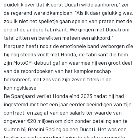
duidelijk over dat ik eerst Ducati wilde aanhoren," zei
de regerend wereldkampioen. "Als ik daar gelukkig was,
zou ik niet het spelletje gaan spelen van praten met de
ene of de andere fabrikant. We gingen met Ducati om
tafel zitten en bereikten meteen een akkoord."
Marquez heeft nooit de emotionele band verborgen die
hij nog steeds voelt met Honda, de fabrikant die hem
zijn MotoGP-debuut gaf en waarmee hij een groot deel
van de recordboeken van het kampioenschap
herschreef, met zes van zijn zeven titels in de
koningsklasse.
De Spanjaard verliet Honda eind 2023 nadat hij had
ingestemd met het een jaar eerder beëindigen van zijn
contract, en zag af van een salaris ter waarde van
ongeveer €20 miljoen om zich zonder betaling aan te
sluiten bij
Gresini Racing
op een Ducati. Het was een
beslissing gedreven door logica in plaats van emotie,