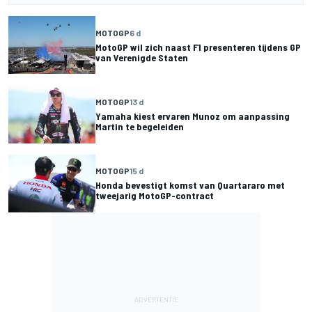
MOTOGP
6 d
MotoGP wil zich naast F1 presenteren tijdens GP
van Verenigde Staten
MOTOGP
13 d
Yamaha kiest ervaren Munoz om aanpassing
Martin te begeleiden
MOTOGP
15 d
Honda bevestigt komst van Quartararo met
tweejarig MotoGP-contract