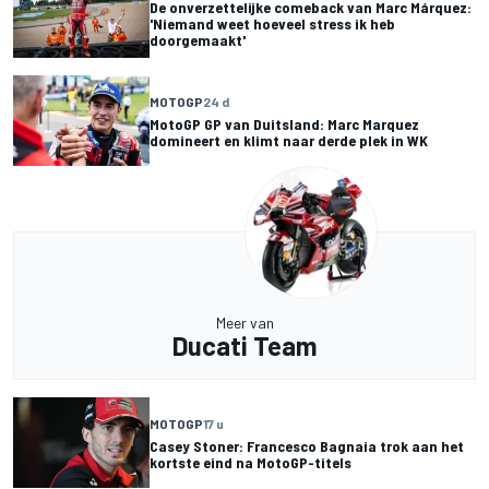
De onverzettelijke comeback van Marc Márquez:
'Niemand weet hoeveel stress ik heb
doorgemaakt'
MOTOGP
24 d
MotoGP GP van Duitsland: Marc Marquez
domineert en klimt naar derde plek in WK
Meer van
Ducati Team
MOTOGP
17 u
Casey Stoner: Francesco Bagnaia trok aan het
kortste eind na MotoGP-titels