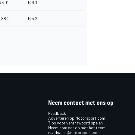
3.401
146.0
6.884
145.2
Neem contact met ons op
Feedback
Adverteren op Motorsport.com
Tips voor verantwoord spelen
Neem contact op met het team
nl.adsales@motorsport.com