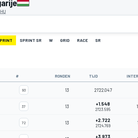
arije
 HU
PRINT
SPRINT SR
W
GRID
RACE
SR
#
RONDEN
TIJD
INTE
13
21'22.047
93
+1.548
13
37
21'23.595
+2.722
13
72
21'24.769
+3.973