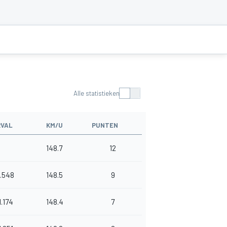
Alle statistieken
RVAL
KM/U
PUNTEN
148.7
12
1.548
148.5
9
1.174
148.4
7