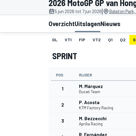
2026 MotoGP GP van Hong
|
5 jun 2026 tot 7 jun 2026
Balaton Park,
Overzicht
Uitslagen
Nieuws
DL
VT1
FIP
VT2
Q1
Q2
S
SPRINT
MOTOGP
POS
RIJDER
M. Márquez
1
Ducati Team
P. Acosta
2
KTM Factory Racing
M. Bezzecchi
3
Aprilia Racing
R. Fernández