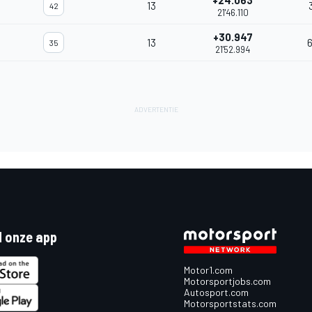
+24.063
13
42
21'46.110
+30.947
13
35
21'52.994
 onze app
Motor1.com
Motorsportjobs.com
Autosport.com
Motorsportstats.com