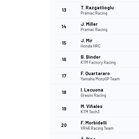
T. Razgatlioglu
13
Pramac Racing
J. Miller
14
Pramac Racing
J. Mir
15
Honda HRC
B. Binder
16
KTM Factory Racing
F. Quartararo
17
Yamaha MotoGP Team
I. Lecuona
18
Gresini Racing
M. Viñales
19
KTM Tech3
F. Morbidelli
20
VR46 Racing Team