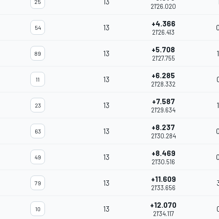
13
25
21'26.020
+4.366
13
54
21'26.413
+5.708
13
89
21'27.755
+6.285
13
11
21'28.332
+7.587
13
23
21'29.634
+8.237
13
63
21'30.284
+8.469
13
49
21'30.516
+11.609
13
79
21'33.656
+12.070
13
10
21'34.117