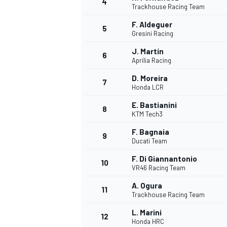
4
Trackhouse Racing Team
F. Aldeguer
5
Gresini Racing
INDYCAR
J. Martín
6
Aprilia Racing
D. Moreira
7
Honda LCR
E. Bastianini
8
KTM Tech3
F. Bagnaia
9
Ducati Team
F. Di Giannantonio
10
VR46 Racing Team
A. Ogura
11
WEC
DTM
Trackhouse Racing Team
L. Marini
12
Honda HRC