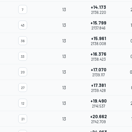
+14.173
13
7
21'36.220
+15.799
13
43
21'37.846
+15.961
13
36
21'38.008
+16.376
13
33
21'38.423
+17.070
13
20
21'39.117
+17.381
13
27
21'39.428
+19.490
13
12
21'41.537
+20.662
13
21
21'42.709