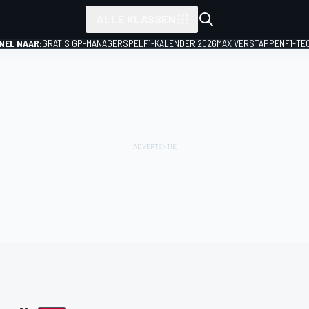
ALLE KLASSEN
NEL NAAR:
GRATIS GP-MANAGERSPEL
F1-KALENDER 2026
MAX VERSTAPPEN
F1-TE