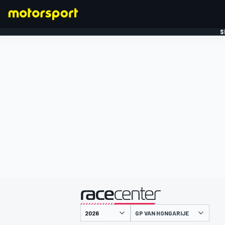
S
FORMULE 1
gepresenteerd door
GP VAN HONGARIJE