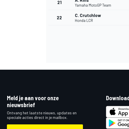
Á. Rins
21
Yamaha MotoGP Team
C. Crutchlow
22
Honda LCR
Meld je aan voor onze
Download
nieuwsbrief
Ontvang het laatste nieuws, updates en
speciale acties direct in je mailbox.