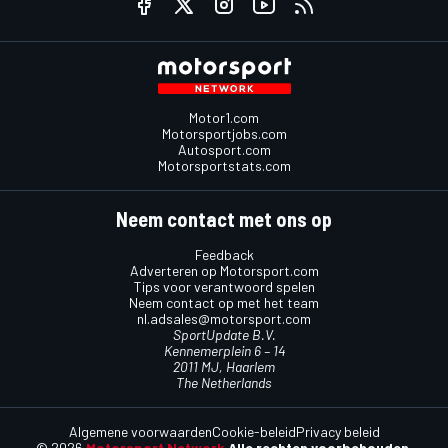
Motor1.com
Motorsportjobs.com
Autosport.com
Motorsportstats.com
Neem contact met ons op
Feedback
Adverteren op Motorsport.com
Tips voor verantwoord spelen
Neem contact op met het team
nl.adsales@motorsport.com
SportUpdate B.V.
Kennemerplein 6 – 14
2011 MJ, Haarlem
The Netherlands
Algemene voorwaarden
Cookie-beleid
Privacy beleid
© 2026
Motorsport Network
Alle rechten voorbehouden.