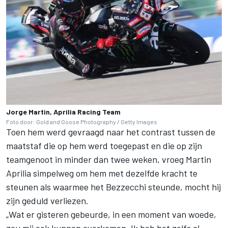
Jorge Martin, Aprilia Racing Team
Foto door: Gold and Goose Photography / Getty Images
Toen hem werd gevraagd naar het contrast tussen de
maatstaf die op hem werd toegepast en die op zijn
teamgenoot in minder dan twee weken, vroeg Martin
Aprilia simpelweg om hem met dezelfde kracht te
steunen als waarmee het Bezzecchi steunde, mocht hij
zijn geduld verliezen.
„Wat er gisteren gebeurde, in een moment van woede,
zou mij ook kunnen overkomen. Ik heb het zelfs al