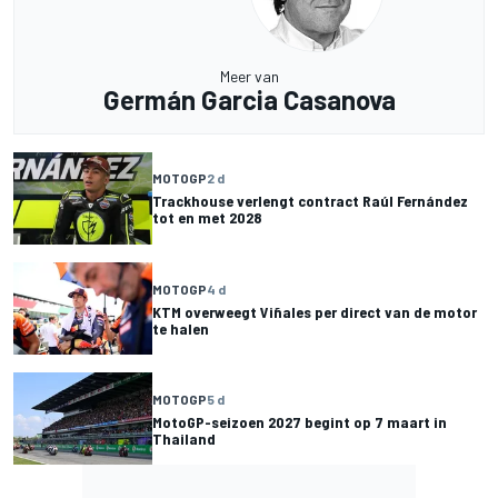
Meer van
Germán Garcia Casanova
MOTOGP
2 d
Trackhouse verlengt contract Raúl Fernández
tot en met 2028
MOTOGP
4 d
KTM overweegt Viñales per direct van de motor
te halen
MOTOGP
5 d
MotoGP-seizoen 2027 begint op 7 maart in
Thailand