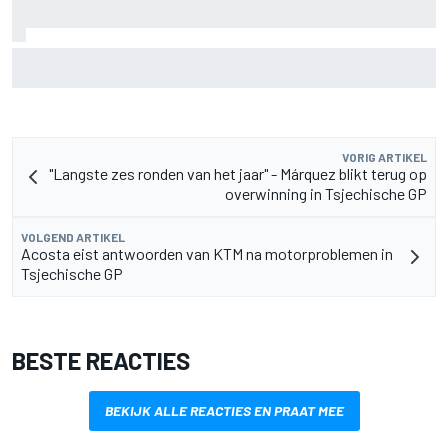
MotoGP Grand Prix van Groot-Brittannië 2026: tijden,
uitzending en meer
VORIG ARTIKEL
"Langste zes ronden van het jaar" - Márquez blikt terug op
overwinning in Tsjechische GP
VOLGEND ARTIKEL
Acosta eist antwoorden van KTM na motorproblemen in
Tsjechische GP
BESTE REACTIES
BEKIJK ALLE REACTIES EN PRAAT MEE