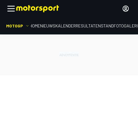
MOTOGP
HOME
NIEUWS
KALENDER
RESULTATEN
STAND
FOTOGALER