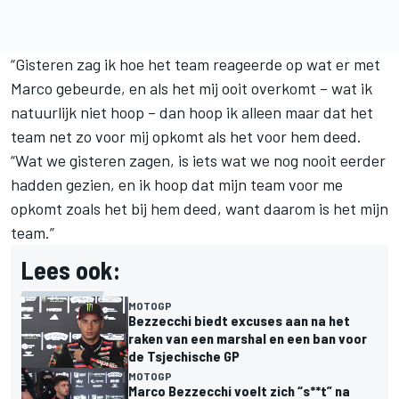
“Gisteren zag ik hoe het team reageerde op wat er met
Marco gebeurde, en als het mij ooit overkomt – wat ik
natuurlijk niet hoop – dan hoop ik alleen maar dat het
team net zo voor mij opkomt als het voor hem deed.
“Wat we gisteren zagen, is iets wat we nog nooit eerder
hadden gezien, en ik hoop dat mijn team voor me
opkomt zoals het bij hem deed, want daarom is het mijn
team.”
Lees ook:
MOTOGP
Bezzecchi biedt excuses aan na het
raken van een marshal en een ban voor
de Tsjechische GP
MOTOGP
Marco Bezzecchi voelt zich “s**t” na