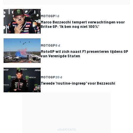
MOTOGP
1 d
Marco Bezzecchi tempert verwachtingen voor
Britse GP: ‘Ik ben nog niet 100%’
MOTOGP
8 d
MotoGP wil zich naast F1 presenteren tijdens GP
van Verenigde Staten
MOTOGP
20 d
Tweede 'routine-ingreep' voor Bezzecchi