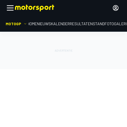
MOTOGP
HOME
NIEUWS
KALENDER
RESULTATEN
STAND
FOTOGALER