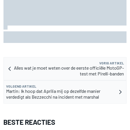
F2-talent Rafael Camara reageert op Haas F1-geruchten
voor 2027
VORIG ARTIKEL
Alles wat je moet weten over de eerste officiële MotoGP-
test met Pirelli-banden
VOLGEND ARTIKEL
Martin: Ik hoop dat Aprilia mij op dezelfde manier
verdedigt als Bezzecchi na incident met marshal
BESTE REACTIES