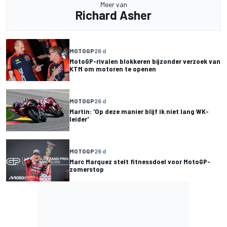
Meer van
Richard Asher
MOTOGP
26 d
MotoGP-rivalen blokkeren bijzonder verzoek van
KTM om motoren te openen
MOTOGP
26 d
Martin: 'Op deze manier blijf ik niet lang WK-
leider'
MOTOGP
26 d
Marc Marquez stelt fitnessdoel voor MotoGP-
zomerstop