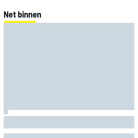
Net binnen
Jorge Martin ‘uit het dal’ na dominante sprintzege op
Silverstone