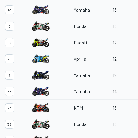
Yamaha
13
43
Honda
13
5
Ducati
12
49
Aprilia
12
25
Yamaha
12
7
Yamaha
14
88
KTM
13
23
Honda
13
35