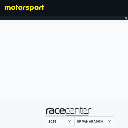
S
FORMULE 1
gepresenteerd door
GP VAN ARAGON