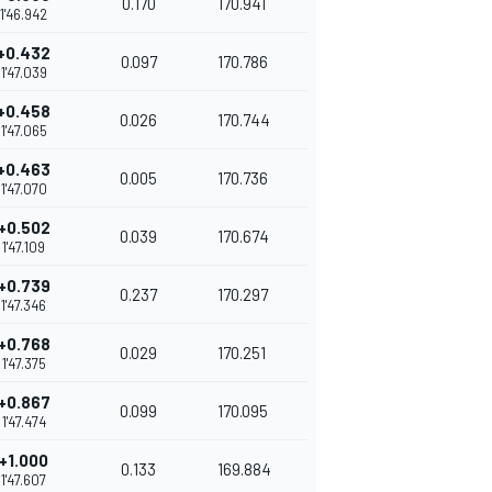
0.170
170.941
1'46.942
+0.432
0.097
170.786
1'47.039
+0.458
0.026
170.744
1'47.065
+0.463
0.005
170.736
1'47.070
+0.502
0.039
170.674
1'47.109
+0.739
0.237
170.297
1'47.346
+0.768
0.029
170.251
1'47.375
+0.867
0.099
170.095
1'47.474
+1.000
0.133
169.884
1'47.607