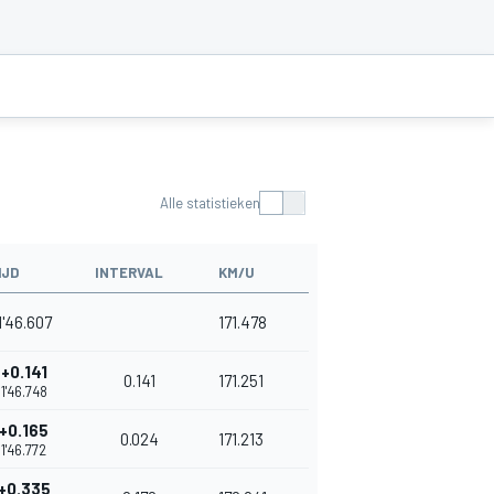
Alle statistieken
IJD
INTERVAL
KM/U
1'46.607
171.478
+0.141
0.141
171.251
1'46.748
+0.165
0.024
171.213
1'46.772
+0.335