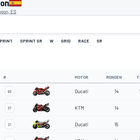
gon
agon, ES
PRINT
SPRINT SR
W
GRID
RACE
SR
#
MOTOR
RONDEN
T
Ducati
14
93
KTM
14
37
Ducati
15
21