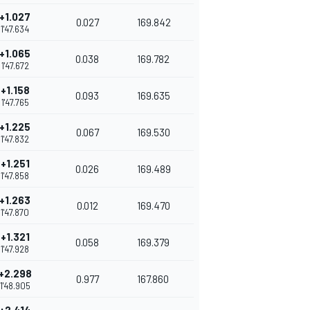
+1.027
0.027
169.842
1'47.634
+1.065
0.038
169.782
1'47.672
+1.158
0.093
169.635
1'47.765
+1.225
0.067
169.530
1'47.832
+1.251
0.026
169.489
1'47.858
+1.263
0.012
169.470
1'47.870
+1.321
0.058
169.379
1'47.928
+2.298
0.977
167.860
1'48.905