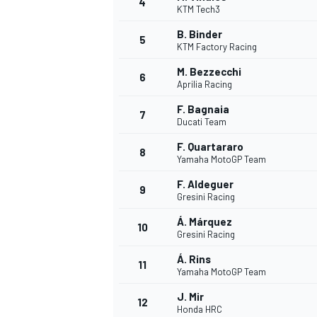
4
KTM Tech3
B. Binder
5
KTM Factory Racing
INDYCAR
M. Bezzecchi
6
Aprilia Racing
F. Bagnaia
7
Ducati Team
F. Quartararo
8
Yamaha MotoGP Team
F. Aldeguer
9
Gresini Racing
Á. Márquez
10
Gresini Racing
Á. Rins
11
WEC
DTM
Yamaha MotoGP Team
J. Mir
12
Honda HRC