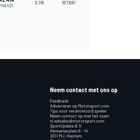
+2.414
0.116
167.681
1'49.021
Neem contact met ons op
Feedback
Adverteren op Motorsport.com
Tips voor verantwoord spelen
Neem contact op met het team
nl.adsales@motorsport.com
SportUpdate B.V.
Kennemerplein 6 – 14
2011 MJ, Haarlem