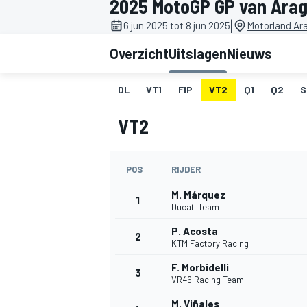
2025 MotoGP GP van Ara
|
6 jun 2025 tot 8 jun 2025
Motorland Ar
Overzicht
Uitslagen
Nieuws
DL
VT1
FIP
VT2
Q1
Q2
S
VT2
MOTOGP
POS
RIJDER
M. Márquez
1
Ducati Team
P. Acosta
2
KTM Factory Racing
F. Morbidelli
3
VR46 Racing Team
M. Viñales