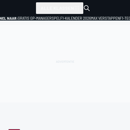
ALLE KLASSEN
NEL NAAR:
GRATIS GP-MANAGERSPEL
F1-KALENDER 2026
MAX VERSTAPPEN
F1-TE