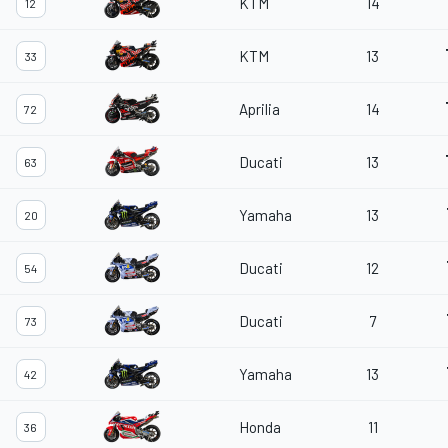
KTM
14
12
KTM
13
33
Aprilia
14
72
Ducati
13
63
Yamaha
13
20
Ducati
12
54
Ducati
7
73
Yamaha
13
42
Honda
11
36