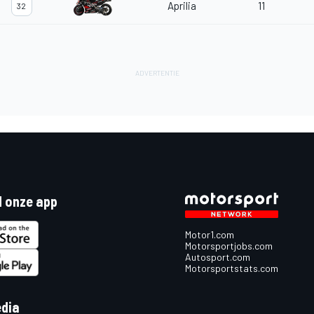
Aprilia
11
32
 onze app
Motor1.com
Motorsportjobs.com
Autosport.com
Motorsportstats.com
edia