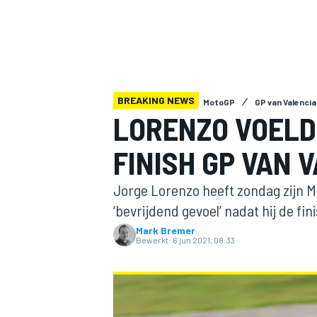
BREAKING NEWS
MotoGP
GP van Valencia
LORENZO VOELD
FINISH GP VAN 
MOTOGP
Jorge Lorenzo heeft zondag zijn M
‘bevrijdend gevoel’ nadat hij de fi
Mark Bremer
Bewerkt:
6 jun 2021, 08:33