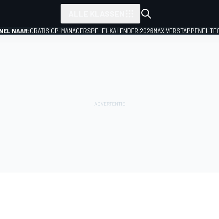
ALLE KLASSEN
NEL NAAR:
GRATIS GP-MANAGERSPEL
F1-KALENDER 2026
MAX VERSTAPPEN
F1-TE