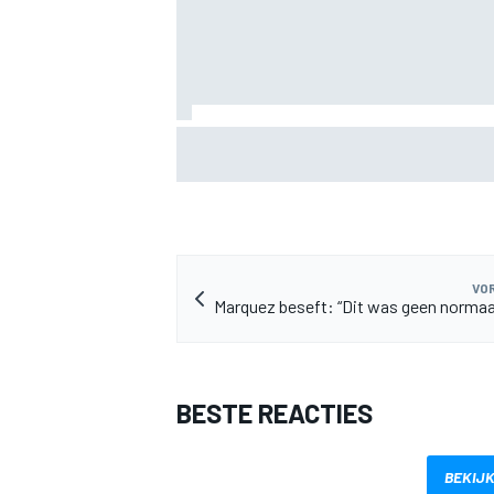
Marc Marquez over titelkansen: “Nog ee
MotoGP-titel verandert mijn leven niet”
MEER RACEKLASSEN
VOR
Marquez beseft: “Dit was geen normaa
BESTE REACTIES
BEKIJK