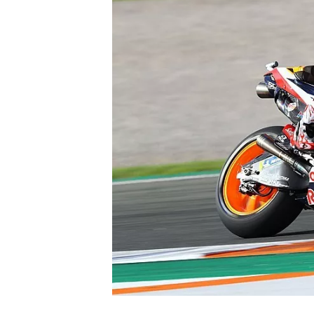
INDYCAR
WEC
DTM