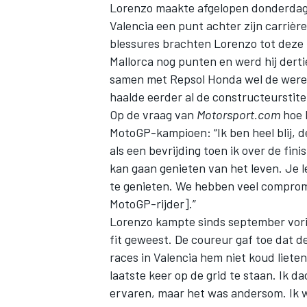
Lorenzo maakte afgelopen donderdag b
Valencia
een punt achter zijn carrièr
blessures brachten Lorenzo tot deze b
Mallorca nog punten en werd hij dertie
samen met Repsol Honda wel de werel
haalde eerder al de constructeurstitel
Op de vraag van
Motorsport.com
hoe h
MotoGP-kampioen: “Ik ben heel blij, d
als een bevrijding toen ik over de fin
kan gaan genieten van het leven. Je l
te genieten. We hebben veel compromis
MotoGP-rijder].”
Lorenzo kampte sinds september vorig
fit geweest. De coureur gaf toe dat 
races in Valencia hem niet koud lieten
laatste keer op de grid te staan. Ik d
ervaren, maar het was andersom. Ik wa