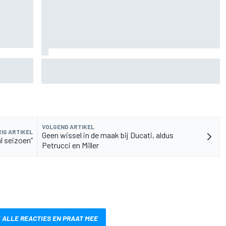
n
Valtteri Bottas boekt offroadsucces op de fiets
tijdens F1-zomerstop
VOLGEND ARTIKEL
IG ARTIKEL
Geen wissel in de maak bij Ducati, aldus
l seizoen”
Petrucci en Miller
 ALLE REACTIES EN PRAAT MEE