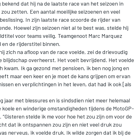
ekend dat hij na de laatste race van het seizoen in
e zou zetten
. Een aantal moeilijke seizoenen en veel
eslissing. In
zijn laatste race
scoorde de rijder van
nde. Hoewel zijn seizoen niet al te best was, stelde hij
dtitel voor teams veilig. Teamgenoot
Marc Marquez
 en de rijderstitel binnen.
ij zich na afloop van de race voelde, zei de drievoudig
e blijdschap overheerst. Het voelt bevrijdend. Het voelde
ish kwam. Ik ga gezond met pensioen, ik ben nog jong en
eeft maar een keer en je moet de kans grijpen om ervan
sen en verplichtingen in het leven, dat had ik ook [als
 jaar met blessures en is sindsdien niet meer helemaal
de koele en winderige omstandigheden tijdens de MotoGP-
. “Gisteren stelde ik me voor hoe het zou zijn om voor de
acht dat ik ontspannen zou zijn en niet veel druk zou
s nerveus, ik voelde druk. Ik wilde zorgen dat ik bij de