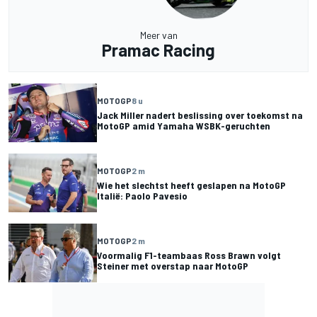
Meer van
Pramac Racing
MOTOGP
8 u
Jack Miller nadert beslissing over toekomst na
MotoGP amid Yamaha WSBK-geruchten
MOTOGP
2 m
Wie het slechtst heeft geslapen na MotoGP
Italië: Paolo Pavesio
MOTOGP
2 m
Voormalig F1-teambaas Ross Brawn volgt
Steiner met overstap naar MotoGP