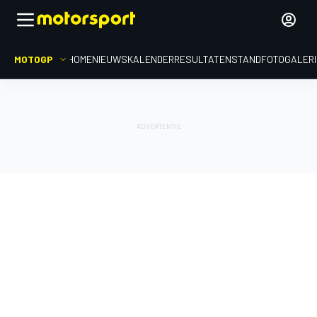
MOTOGP
HOME
NIEUWS
KALENDER
RESULTATEN
STAND
FOTOGALER