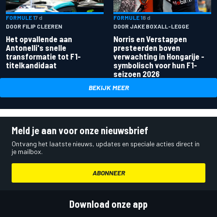
FORMULE 1
7 d
FORMULE 1
8 d
DOOR FILIP CLEEREN
DOOR JAKE BOXALL-LEGGE
Het opvallende aan
Norris en Verstappen
Antonelli's snelle
presteerden boven
transformatie tot F1-
verwachting in Hongarije -
titelkandidaat
symbolisch voor hun F1-
seizoen 2026
BEKIJK MEER
Meld je aan voor onze nieuwsbrief
Ontvang het laatste nieuws, updates en speciale acties direct in
je mailbox.
ABONNEER
Download onze app