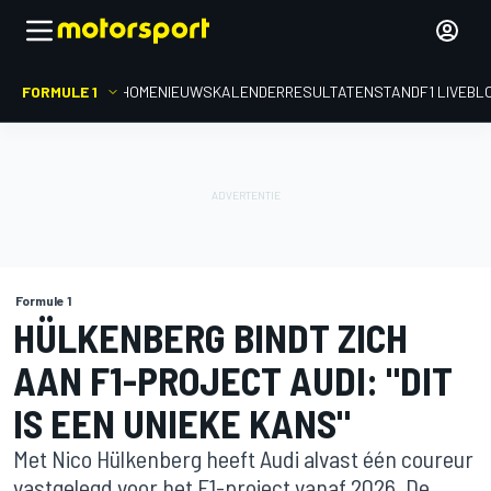
FORMULE 1
HOME
NIEUWS
KALENDER
RESULTATEN
STAND
F1 LIVEBL
Formule 1
HÜLKENBERG BINDT ZICH
AAN F1-PROJECT AUDI: "DIT
IS EEN UNIEKE KANS"
Met Nico Hülkenberg heeft Audi alvast één coureur
vastgelegd voor het F1-project vanaf 2026. De