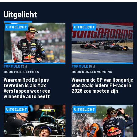
Uitgelicht
UITGELICHT
UITGELICHT
FORMULE 1
3 d
FORMULE 1
5 d
DOOR FILIP CLEEREN
DOOR RONALD VORDING
Waarom Red Bull pas
Waarom de GP van Hongarije
tevreden is als Max
was zoals iedere F1-race in
Verstappen weer een
2026 zou moeten zijn
winnende auto heeft
UITGELICHT
UITGELICHT