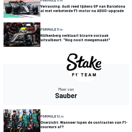
FORMULE 1
1 m
Verrassing: Audi reed tijdens GP van Barcelona
al met verbeterde F1-motor na ADUO-upgrade
FORMULE 1
1 m
Hülkenberg verklaart bizarre oorzaak
uitvalbeurt: "Nog nooit meegemaakt"
Meer van
Sauber
FORMULE 1
2 m
Overzicht: Wanneer lopen de contracten van F1-
coureurs af?