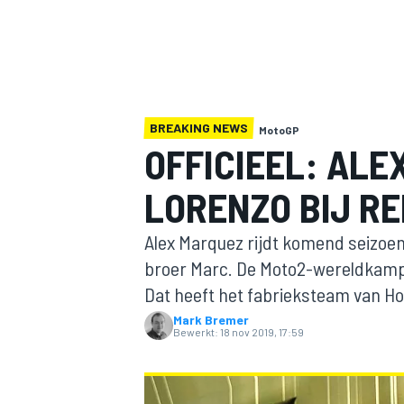
BREAKING NEWS
MotoGP
OFFICIEEL: AL
LORENZO BIJ R
MOTOGP
Alex Marquez rijdt komend seizoe
broer Marc. De Moto2-wereldkamp
Dat heeft het fabrieksteam van H
Mark Bremer
Bewerkt:
18 nov 2019, 17:59