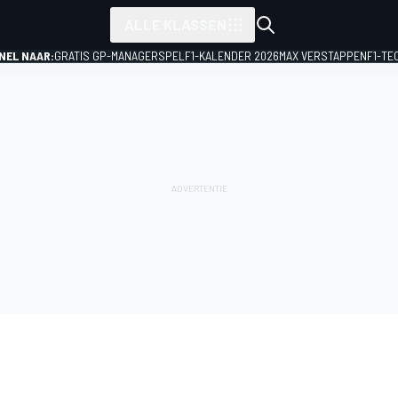
ALLE KLASSEN
NEL NAAR:
GRATIS GP-MANAGERSPEL
F1-KALENDER 2026
MAX VERSTAPPEN
F1-TE