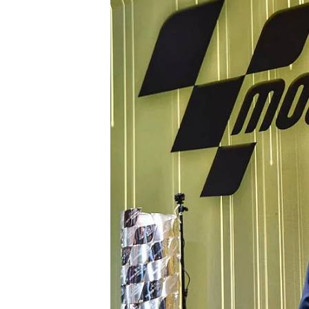
INDYCAR
WEC
DTM