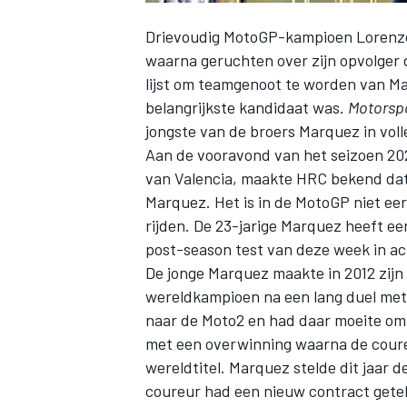
Drievoudig MotoGP-kampioen
Lorenz
waarna geruchten over zijn opvolger
lijst om teamgenoot te worden van
Ma
belangrijkste kandidaat was.
Motorsp
jongste van de broers Marquez in vol
Aan de vooravond van het seizoen 202
van Valencia, maakte HRC bekend dat 
Marquez
. Het is in de MotoGP niet e
rijden. De 23-jarige Marquez heeft ee
post-season test van deze week in ac
De jonge Marquez maakte in 2012 zijn
wereldkampioen na een lang duel met 
naar de Moto2 en had daar moeite om z
met een overwinning waarna de cour
wereldtitel. Marquez stelde dit jaar de
coureur had een nieuw contract getek