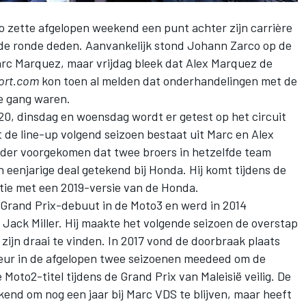
o
zette afgelopen weekend een punt achter zijn carrière
 de ronde deden. Aanvankelijk stond Johann Zarco op de
rc Marquez
, maar vrijdag bleek dat Alex Marquez de
ort.com
kon toen al melden dat onderhandelingen met de
le gang waren.
0, dinsdag en woensdag wordt er getest op het circuit
de line-up volgend seizoen bestaat uit Marc en
Alex
erder voorgekomen dat twee broers in hetzelfde team
n eenjarige deal getekend bij Honda. Hij komt tijdens de
tie met een 2019-versie van de Honda.
 Grand Prix-debuut in de Moto3 en werd in 2014
Jack Miller. Hij maakte het volgende seizoen de overstap
ijn draai te vinden. In 2017 vond de doorbraak plaats
eur in de afgelopen twee seizoenen meedeed om de
 Moto2-titel tijdens de Grand Prix van Maleisië veilig. De
end om nog een jaar bij Marc VDS te blijven, maar heeft