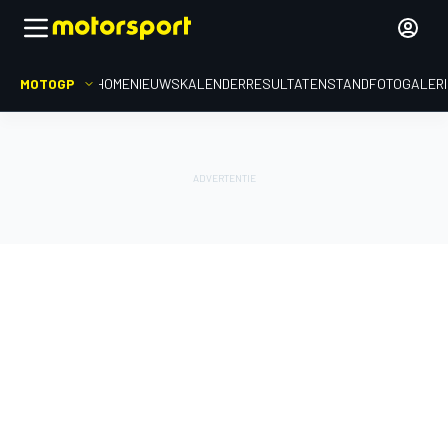
MOTOGP
HOME
NIEUWS
KALENDER
RESULTATEN
STAND
FOTOGALER