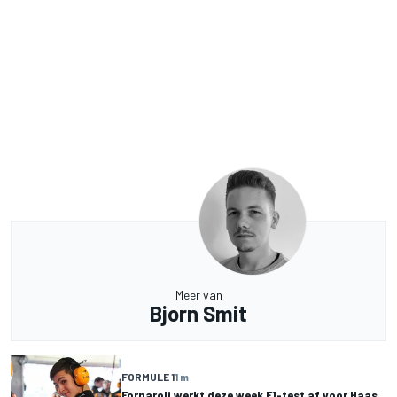
Meer van
Bjorn Smit
FORMULE 1
1 m
Fornaroli werkt deze week F1-test af voor Haas