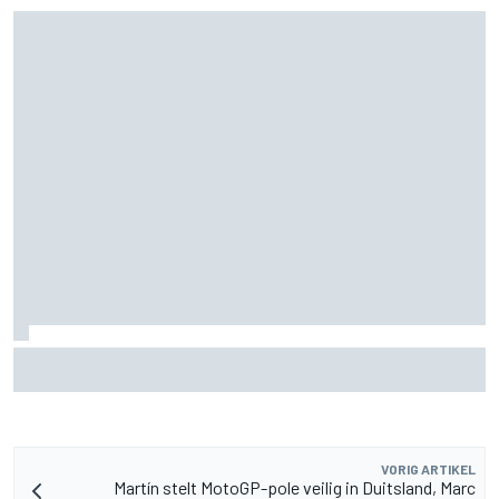
MotoGP Grand Prix van Groot-Brittannië 2026: tijden,
uitzending en meer
VORIG ARTIKEL
Martín stelt MotoGP-pole veilig in Duitsland, Marc