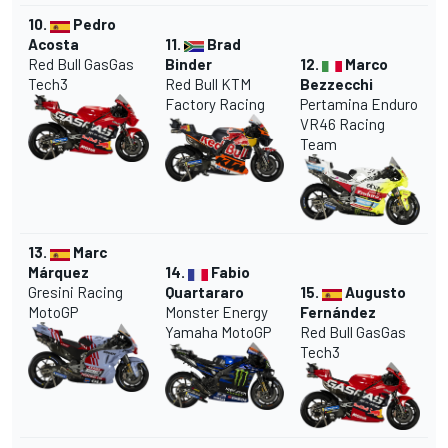
10.
Pedro
Acosta
11.
Brad
Red Bull GasGas
Binder
12.
Marco
Tech3
Red Bull KTM
Bezzecchi
Factory Racing
Pertamina Enduro
VR46 Racing
Team
13.
Marc
Márquez
14.
Fabio
Gresini Racing
Quartararo
15.
Augusto
MotoGP
Monster Energy
Fernández
Yamaha MotoGP
Red Bull GasGas
Tech3