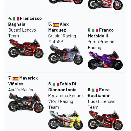
4.
Frances
co
Bagnaia
5.
Álex
Ducati Lenovo
Márquez
6.
Franco
Team
Gresini Racing
Morbidelli
MotoGP
Prima Pramac
Racing
7.
Maverick
Viñales
8.
Fabio Di
Aprilia Racing
Giannantonio
9.
Enea
Pertamina Enduro
Bastianini
VR46 Racing
Ducati Lenovo
Team
Team