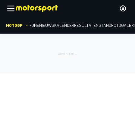
MOTOGP
HOME
NIEUWS
KALENDER
RESULTATEN
STAND
FOTOGALER