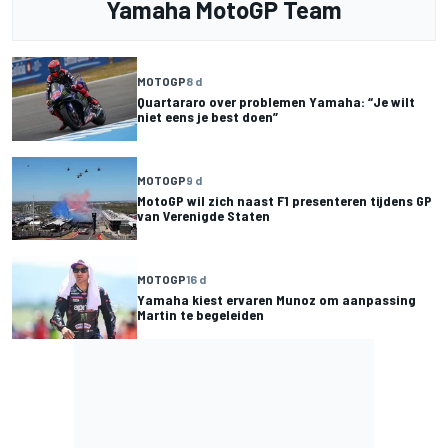
Yamaha MotoGP Team
MOTOGP
8 d
Quartararo over problemen Yamaha: “Je wilt
niet eens je best doen”
MOTOGP
9 d
MotoGP wil zich naast F1 presenteren tijdens GP
van Verenigde Staten
MOTOGP
16 d
Yamaha kiest ervaren Munoz om aanpassing
Martin te begeleiden