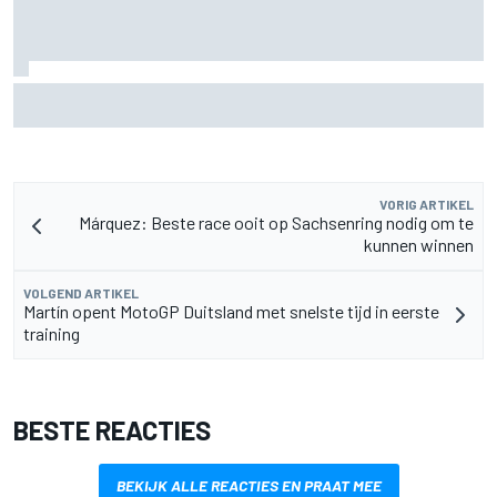
F2-talent Rafael Camara reageert op Haas F1-geruchten
voor 2027
VORIG ARTIKEL
Márquez: Beste race ooit op Sachsenring nodig om te
kunnen winnen
VOLGEND ARTIKEL
Martín opent MotoGP Duitsland met snelste tijd in eerste
training
BESTE REACTIES
BEKIJK ALLE REACTIES EN PRAAT MEE