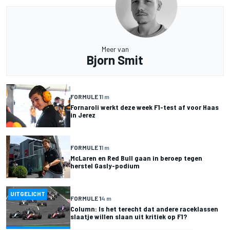
Meer van
Bjorn Smit
FORMULE 1
1 m
Fornaroli werkt deze week F1-test af voor Haas
in Jerez
FORMULE 1
1 m
McLaren en Red Bull gaan in beroep tegen
herstel Gasly-podium
UITGELICHT
FORMULE 1
4 m
Column: Is het terecht dat andere raceklassen
slaatje willen slaan uit kritiek op F1?