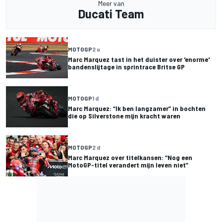
Meer van
Ducati Team
MOTOGP
2 u
Marc Marquez tast in het duister over 'enorme'
bandenslijtage in sprintrace Britse GP
MOTOGP
1 d
Marc Marquez: “Ik ben langzamer” in bochten
die op Silverstone mijn kracht waren
MOTOGP
2 d
Marc Marquez over titelkansen: “Nog een
MotoGP-titel verandert mijn leven niet”