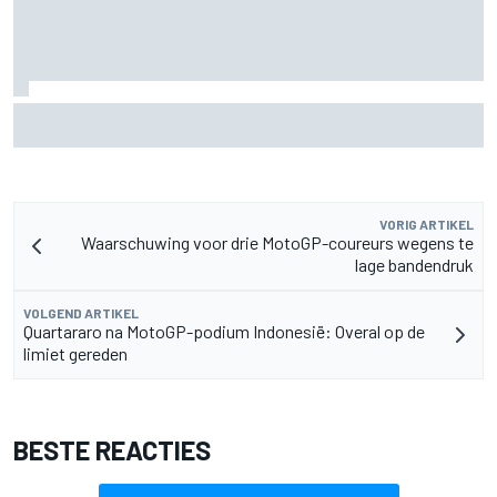
Christian Lundgaard moet in Portland van achteren komen
na problemen in kwalificatie
VORIG ARTIKEL
Waarschuwing voor drie MotoGP-coureurs wegens te
lage bandendruk
VOLGEND ARTIKEL
Quartararo na MotoGP-podium Indonesië: Overal op de
limiet gereden
BESTE REACTIES