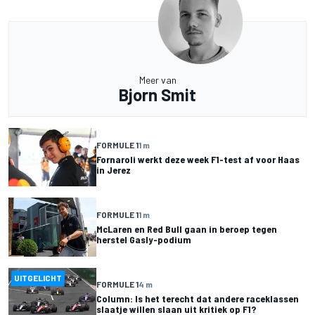
Meer van
Bjorn Smit
FORMULE 1
1 m
Fornaroli werkt deze week F1-test af voor Haas
in Jerez
FORMULE 1
1 m
McLaren en Red Bull gaan in beroep tegen
herstel Gasly-podium
UITGELICHT
FORMULE 1
4 m
Column: Is het terecht dat andere raceklassen
slaatje willen slaan uit kritiek op F1?