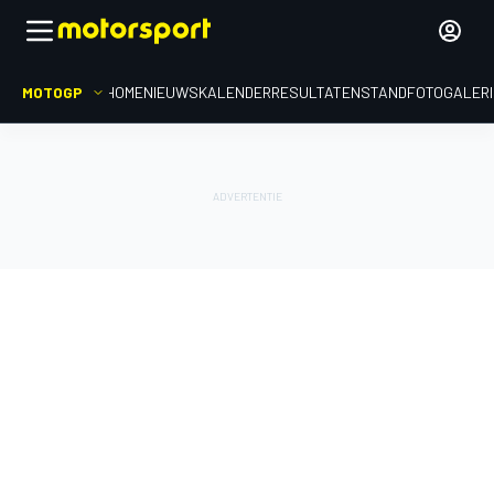
MOTOGP
HOME
NIEUWS
KALENDER
RESULTATEN
STAND
FOTOGALER