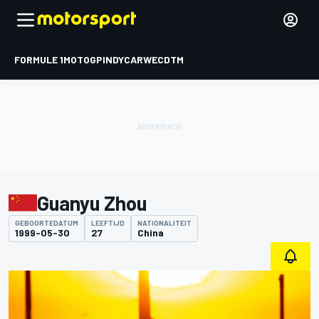
FORMULE 1
MOTOGP
INDYCAR
WEC
DTM
Guanyu Zhou
GEBOORTEDATUM
LEEFTIJD
NATIONALITEIT
1999-05-30
27
China