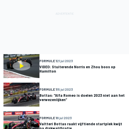
FORMULE 1
21 jul 2023
VIDEO: Stuiterende Norris en Zhou boos op
Hamilton
FORMULE 1
15 jul 2023
Bottas: “Alfa Romeo is doelen 2023 niet aan het
verwezenlijken”
FORMULE 1
8 jul 2023
Valtteri Bottas raakt vijftiende startplek kwijt
na diskwalificatie