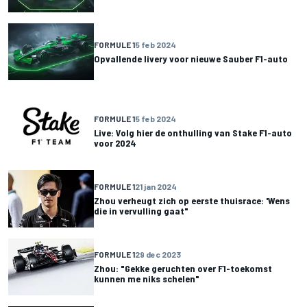
FORMULE 1
5 feb 2024
Opvallende livery voor nieuwe Sauber F1-auto
FORMULE 1
5 feb 2024
Live: Volg hier de onthulling van Stake F1-auto
voor 2024
FORMULE 1
21 jan 2024
Zhou verheugt zich op eerste thuisrace: 'Wens
die in vervulling gaat"
FORMULE 1
29 dec 2023
Zhou: "Gekke geruchten over F1-toekomst
kunnen me niks schelen"