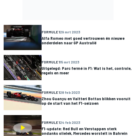
FORMULE 1
29 mrt 2023
Alfa Romeo met goed vertrouwen én nieuwe
onderdelen naar GP Australië
FORMULE 1
15 mrt 2023
Uitgelegd: Parc fermé in F1: Wat is het, controle,
regels en meer
FORMULE 1
28 feb 2023
Zhou Guanyu en Valtteri Bottas blikken vooruit
op de start van het F1-seizoen
FORMULE 1
24 feb 2023
F1-update: Red Bull en Verstappen sterk
ondanks olielek, Mercedes worstelt in Bahrein