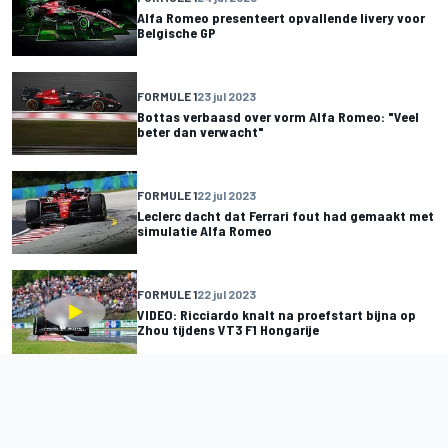
Alfa Romeo presenteert opvallende livery voor
Belgische GP
FORMULE 1
23 jul 2023
Bottas verbaasd over vorm Alfa Romeo: "Veel
beter dan verwacht"
FORMULE 1
22 jul 2023
Leclerc dacht dat Ferrari fout had gemaakt met
simulatie Alfa Romeo
FORMULE 1
22 jul 2023
VIDEO: Ricciardo knalt na proefstart bijna op
Zhou tijdens VT3 F1 Hongarije