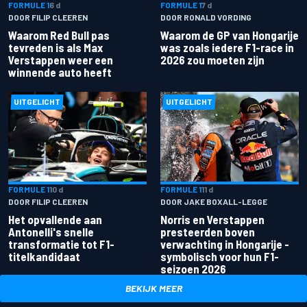
FORMULE 1
6 d
FORMULE 1
7 d
DOOR FILIP CLEEREN
DOOR RONALD VORDING
Waarom Red Bull pas
Waarom de GP van Hongarije
tevreden is als Max
was zoals iedere F1-race in
Verstappen weer een
2026 zou moeten zijn
winnende auto heeft
UITGELICHT
UITGELICHT
FORMULE 1
10 d
FORMULE 1
11 d
DOOR FILIP CLEEREN
DOOR JAKE BOXALL-LEGGE
Het opvallende aan
Norris en Verstappen
Antonelli's snelle
presteerden boven
transformatie tot F1-
verwachting in Hongarije -
titelkandidaat
symbolisch voor hun F1-
seizoen 2026
BEKIJK MEER