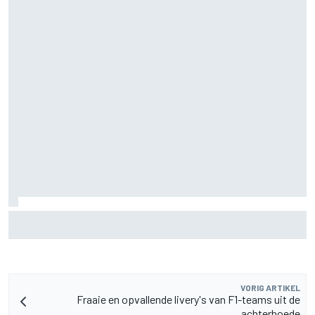
F2-talent Rafael Camara reageert op Haas F1-geruchten
voor 2027
VORIG ARTIKEL
Fraaie en opvallende livery's van F1-teams uit de
achterhoede