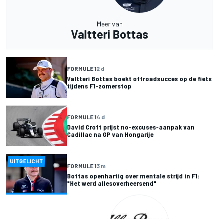
Meer van
Valtteri Bottas
FORMULE 1
2 d
Valtteri Bottas boekt offroadsucces op de fiets
tijdens F1-zomerstop
FORMULE 1
4 d
David Croft prijst no-excuses-aanpak van
Cadillac na GP van Hongarije
UITGELICHT
FORMULE 1
3 m
Bottas openhartig over mentale strijd in F1:
"Het werd allesoverheersend"