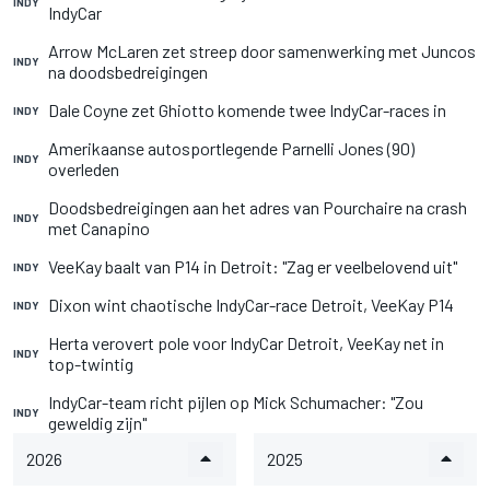
INDY
IndyCar
Arrow McLaren zet streep door samenwerking met Juncos
INDY
na doodsbedreigingen
Dale Coyne zet Ghiotto komende twee IndyCar-races in
INDY
Amerikaanse autosportlegende Parnelli Jones (90)
INDY
overleden
Doodsbedreigingen aan het adres van Pourchaire na crash
INDY
met Canapino
VeeKay baalt van P14 in Detroit: "Zag er veelbelovend uit"
INDY
Dixon wint chaotische IndyCar-race Detroit, VeeKay P14
INDY
Herta verovert pole voor IndyCar Detroit, VeeKay net in
INDY
top-twintig
IndyCar-team richt pijlen op Mick Schumacher: "Zou
INDY
geweldig zijn"
2026
2025