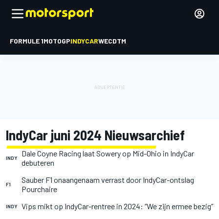
FORMULE 1
MOTOGP
INDYCAR
WEC
DTM
IndyCar juni 2024 Nieuwsarchief
Dale Coyne Racing laat Sowery op Mid-Ohio in IndyCar
INDY
debuteren
Sauber F1 onaangenaam verrast door IndyCar-ontslag
F1
Pourchaire
Vips mikt op IndyCar-rentree in 2024: “We zijn ermee bezig”
INDY