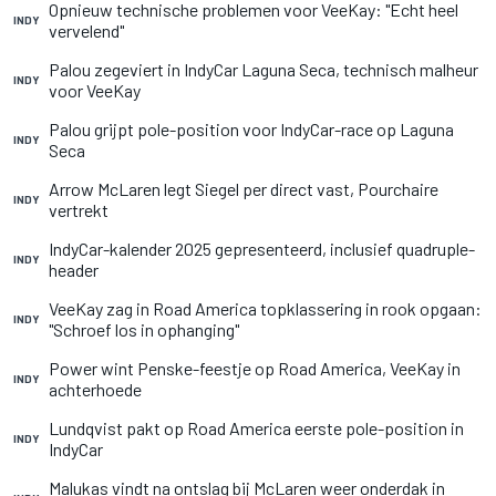
Opnieuw technische problemen voor VeeKay: "Echt heel
INDY
vervelend"
Palou zegeviert in IndyCar Laguna Seca, technisch malheur
INDY
voor VeeKay
Palou grijpt pole-position voor IndyCar-race op Laguna
INDY
Seca
Arrow McLaren legt Siegel per direct vast, Pourchaire
INDY
vertrekt
IndyCar-kalender 2025 gepresenteerd, inclusief quadruple-
INDY
header
VeeKay zag in Road America topklassering in rook opgaan:
INDY
"Schroef los in ophanging"
Power wint Penske-feestje op Road America, VeeKay in
INDY
achterhoede
Lundqvist pakt op Road America eerste pole-position in
INDY
IndyCar
Malukas vindt na ontslag bij McLaren weer onderdak in